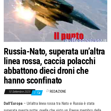
o
n
e
Russia-Nato, superata un’altra
linea rossa, caccia polacchi
abbattono dieci droni che
hanno sconfinato
Di
REDAZIONE
10 Settembre 2025
0
Dall’Europa
– Un’altra linea rossa tra Nato e Russia è stata
superata questa notte; quella che visto un Paese membro della