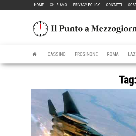
Vai
HOME
CHI SIAMO
PRIVACY POLICY
CONTATTI
SOST
al
contenuto
CASSINO
FROSINONE
ROMA
LAZ
Tag