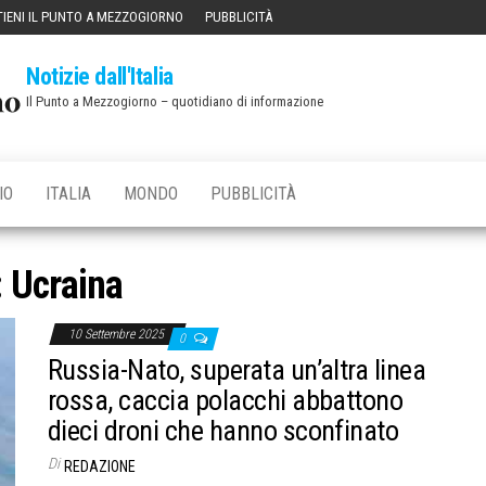
IENI IL PUNTO A MEZZOGIORNO
PUBBLICITÀ
Notizie dall'Italia
Il Punto a Mezzogiorno – quotidiano di informazione
IO
ITALIA
MONDO
PUBBLICITÀ
:
Ucraina
10 Settembre 2025
0
Russia-Nato, superata un’altra linea
rossa, caccia polacchi abbattono
dieci droni che hanno sconfinato
Di
REDAZIONE