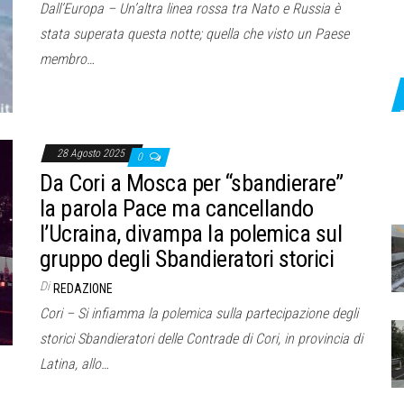
Dall’Europa – Un’altra linea rossa tra Nato e Russia è
stata superata questa notte; quella che visto un Paese
membro…
28 Agosto 2025
0
Da Cori a Mosca per “sbandierare”
la parola Pace ma cancellando
l’Ucraina, divampa la polemica sul
gruppo degli Sbandieratori storici
Di
REDAZIONE
Cori – Si infiamma la polemica sulla partecipazione degli
storici Sbandieratori delle Contrade di Cori, in provincia di
Latina, allo…