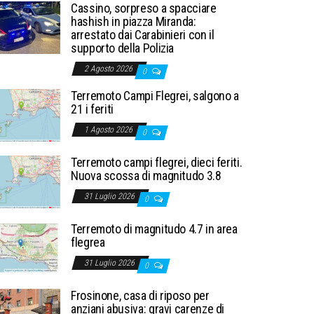
Cassino, sorpreso a spacciare
hashish in piazza Miranda:
arrestato dai Carabinieri con il
supporto della Polizia
2 Agosto 2026
0
Terremoto Campi Flegrei, salgono a
21 i feriti
1 Agosto 2026
0
Terremoto campi flegrei, dieci feriti.
Nuova scossa di magnitudo 3.8
31 Luglio 2026
0
Terremoto di magnitudo 4.7 in area
flegrea
31 Luglio 2026
0
Frosinone, casa di riposo per
anziani abusiva: gravi carenze di