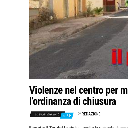
Violenze nel centro per mi
l’ordinanza di chiusura
Di
REDAZIONE
10 Dicembre 2015
0
Fiuggi –
Il
Tar del Lazi
o ha accolto la richiesta di ann