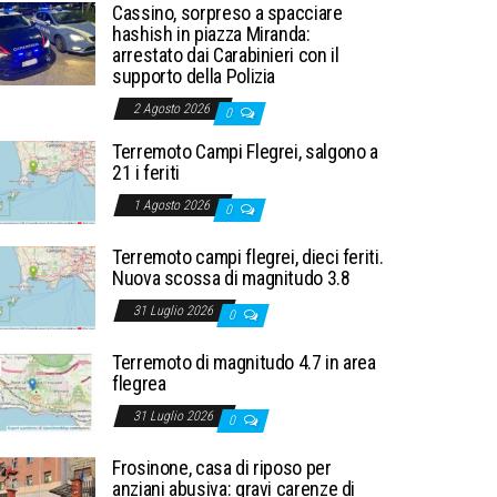
Cassino, sorpreso a spacciare
hashish in piazza Miranda:
arrestato dai Carabinieri con il
supporto della Polizia
2 Agosto 2026
0
Terremoto Campi Flegrei, salgono a
21 i feriti
1 Agosto 2026
0
Terremoto campi flegrei, dieci feriti.
Nuova scossa di magnitudo 3.8
31 Luglio 2026
0
Terremoto di magnitudo 4.7 in area
flegrea
31 Luglio 2026
0
Frosinone, casa di riposo per
anziani abusiva: gravi carenze di