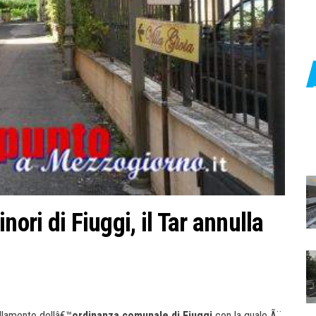
nori di Fiuggi, il Tar annulla
ullamento dellâ€™
ordinanza comunale di Fiuggi
con la quale Ã¨