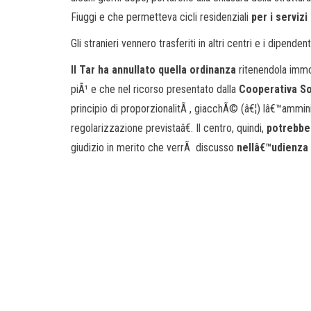
Fiuggi e che permetteva cicli residenziali
per i servizi
Gli stranieri vennero trasferiti in altri centri e i dipenden
Il Tar ha annullato quella ordinanza
ritenendola immot
piÃ¹ e che nel ricorso presentato dalla
Cooperativa So
principio di proporzionalitÃ , giacchÃ© (â€¦) lâ€™ammini
regolarizzazione previstaâ€. Il centro, quindi,
potrebbe 
giudizio in merito che verrÃ discusso
nellâ€™udienza 