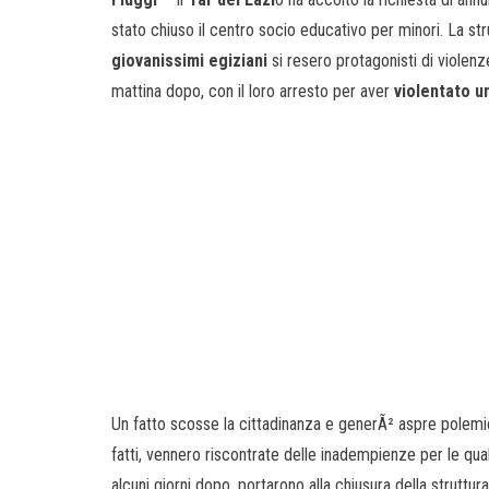
stato chiuso il centro socio educativo per minori. La stru
giovanissimi egiziani
si resero protagonisti di violenz
mattina dopo, con il loro arresto per aver
violentato u
Un fatto scosse la cittadinanza e generÃ² aspre polemi
fatti, vennero riscontrate delle inadempienze per le qual
alcuni giorni dopo, portarono alla chiusura della struttu