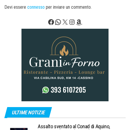
Devi essere
connesso
per inviare un commento.
Facebook
WhatsApp
X
Instagram
Amazon
ULTIME NOTIZIE
Assalto sventato al Conad di Aquino,