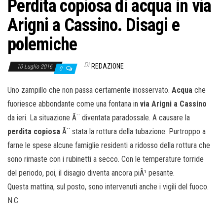
Perdita copiosa di acqua in via
Arigni a Cassino. Disagi e
polemiche
Di
REDAZIONE
10 Luglio 2016
0
Uno zampillo che non passa certamente inosservato.
Acqua
che
fuoriesce abbondante come una fontana in
via Arigni a Cassino
da ieri. La situazione Ã¨ diventata paradossale. A causare la
perdita copiosa
Ã¨ stata la rottura della tubazione. Purtroppo a
farne le spese alcune famiglie residenti a ridosso della rottura che
sono rimaste con i rubinetti a secco. Con le temperature torride
del periodo, poi, il disagio diventa ancora piÃ¹ pesante.
Questa mattina, sul posto, sono intervenuti anche i vigili del fuoco.
N.C.