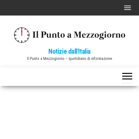
Vai
C
al
o
contenuto
m
m
u
Notizie dall'Italia
t
Il Punto a Mezzogiorno – quotidiano di informazione
a
n
a
v
i
g
a
z
i