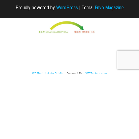
Proudly powered by
WordPress
|
Tema:
Envo Magazine
WP2Social Auto Publish
Powered By :
XYZScripts.com