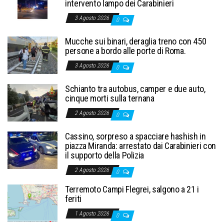
intervento lampo dei Carabinieri
3 Agosto 2026
0
Mucche sui binari, deraglia treno con 450
persone a bordo alle porte di Roma.
3 Agosto 2026
0
Schianto tra autobus, camper e due auto,
cinque morti sulla ternana
2 Agosto 2026
0
Cassino, sorpreso a spacciare hashish in
piazza Miranda: arrestato dai Carabinieri con
il supporto della Polizia
2 Agosto 2026
0
Terremoto Campi Flegrei, salgono a 21 i
feriti
1 Agosto 2026
0