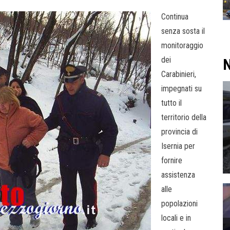
Continua
senza sosta il
monitoraggio
dei
N
Carabinieri,
impegnati su
tutto il
territorio della
provincia di
Isernia per
fornire
assistenza
alle
popolazioni
locali e in