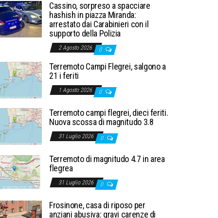
Cassino, sorpreso a spacciare
hashish in piazza Miranda:
arrestato dai Carabinieri con il
supporto della Polizia
2 Agosto 2026
0
Terremoto Campi Flegrei, salgono a
21 i feriti
1 Agosto 2026
0
Terremoto campi flegrei, dieci feriti.
Nuova scossa di magnitudo 3.8
31 Luglio 2026
0
Terremoto di magnitudo 4.7 in area
flegrea
31 Luglio 2026
0
Frosinone, casa di riposo per
anziani abusiva: gravi carenze di