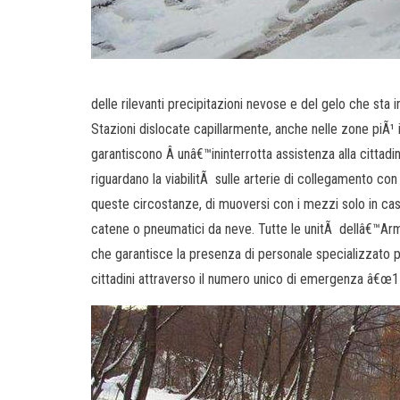
delle rilevanti precipitazioni nevose e del gelo che sta 
Stazioni dislocate capillarmente, anche nelle zone piÃ¹ 
garantiscono Â unâ€™ininterrotta assistenza alla cittadina
riguardano la viabilitÃ sulle arterie di collegamento co
queste circostanze, di muoversi con i mezzi solo in caso
catene o pneumatici da neve. Tutte le unitÃ dellâ€™Ar
che garantisce la presenza di personale specializzato p
cittadini attraverso il numero unico di emergenza â€œ1