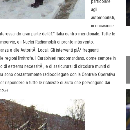
particolare
agli
automobilisti,
in occasione
interessando gran parte dellâ€™Italia centro-meridionale. Tutte le
impervie, e i Nuclei Radiomobili di pronto intervento,
nza e alle AutoritÃ Locali. Gli interventi piÃ¹ frequenti
n le regioni limitrofe. I Carabinieri raccomandano, come sempre in
 di estrema necessitÃ , e di assicurarsi di circolare muniti di
ma sono costantemente radiocollegate con la Centrale Operativa
er rispondere a tutte le richieste di aiuto che pervengono dai
12â€.