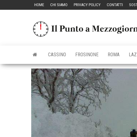
Vai
HOME
CHI SIAMO
PRIVACY POLICY
CONTATTI
SOST
al
contenuto
CASSINO
FROSINONE
ROMA
LAZ