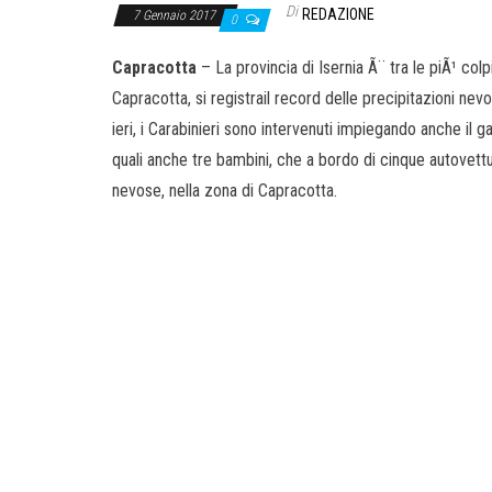
Di
REDAZIONE
7 Gennaio 2017
0
Capracotta
– La provincia di Isernia Ã¨ tra le piÃ¹ co
Capracotta, si registrail record delle precipitazioni nev
ieri, i Carabinieri sono intervenuti impiegando anche il 
quali anche tre bambini, che a bordo di cinque autovettu
nevose, nella zona di Capracotta.