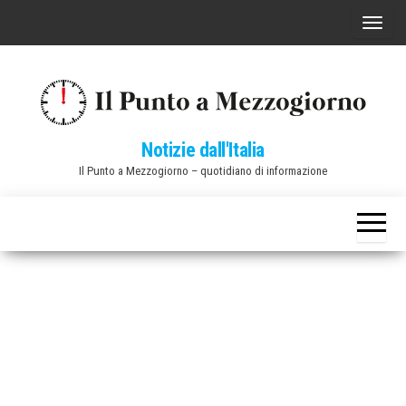
Vai
C
al
o
contenuto
m
m
u
Notizie dall'Italia
t
Il Punto a Mezzogiorno – quotidiano di informazione
a
n
a
v
i
g
a
z
i