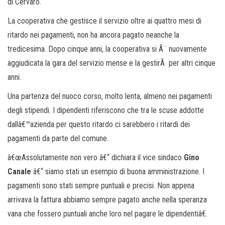
di Cervaro.
La cooperativa che gestisce il servizio oltre ai quattro mesi di
ritardo nei pagamenti, non ha ancora pagato neanche la
tredicesima. Dopo cinque anni, la cooperativa si Ã¨ nuovamente
aggiudicata la gara del servizio mense e la gestirÃ per altri cinque
anni.
Una partenza del nuoco corso, molto lenta, almeno nei pagamenti
degli stipendi. I dipendenti riferiscono che tra le scuse addotte
dallâ€™azienda per questo ritardo ci sarebbero i ritardi dei
pagamenti da parte del comune.
â€œAssolutamente non vero â€“ dichiara il vice sindaco
Gino
Canale
â€“ siamo stati un esempio di buona amministrazione. I
pagamenti sono stati sempre puntuali e precisi. Non appena
arrivava la fattura abbiamo sempre pagato anche nella speranza
vana che fossero puntuali anche loro nel pagare le dipendentiâ€.