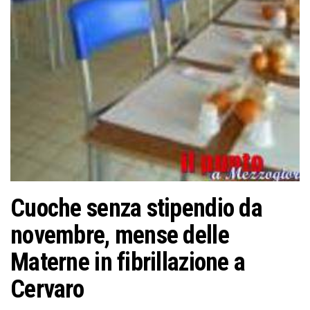
o
n
e
Cuoche senza stipendio da
novembre, mense delle
Materne in fibrillazione a
Cervaro