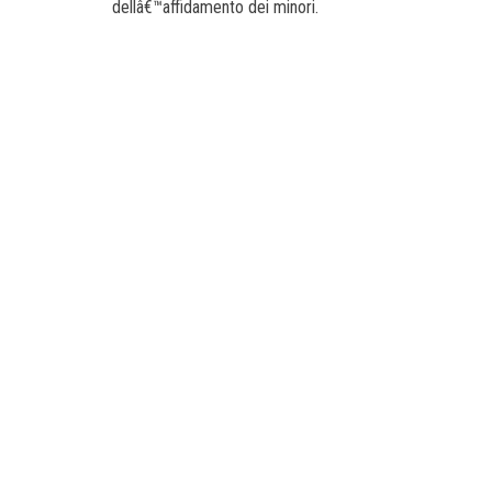
dellâ€™affidamento dei minori.