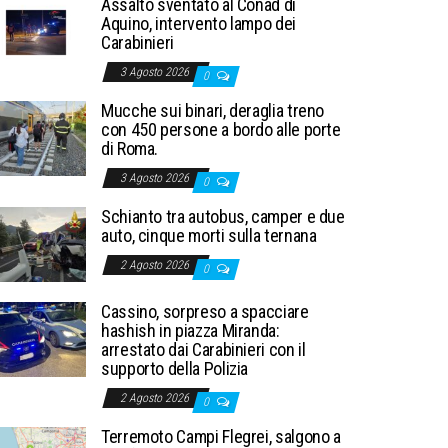
Assalto sventato al Conad di
Aquino, intervento lampo dei
Carabinieri
3 Agosto 2026
0
Mucche sui binari, deraglia treno
con 450 persone a bordo alle porte
di Roma.
3 Agosto 2026
0
Schianto tra autobus, camper e due
auto, cinque morti sulla ternana
2 Agosto 2026
0
Cassino, sorpreso a spacciare
hashish in piazza Miranda:
arrestato dai Carabinieri con il
supporto della Polizia
2 Agosto 2026
0
Terremoto Campi Flegrei, salgono a