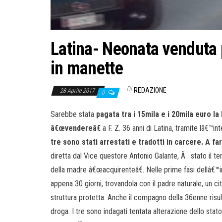
Latina- Neonata venduta 
in manette
Di
REDAZIONE
28 Aprile 2017
0
Sarebbe stata
pagata tra i 15mila e i 20mila euro l
â€œvendereâ€
a F. Z. 36 anni di Latina, tramite lâ€™i
tre sono stati arrestati e tradotti in carcere. A fa
diretta dal Vice questore Antonio Galante, Ã¨ stato il te
della madre â€œacquirenteâ€. Nelle prime fasi dellâ€™in
appena 30 giorni, trovandola con il padre naturale, un cit
struttura protetta. Anche il compagno della 36enne risul
droga. I tre sono indagati tentata alterazione dello stat