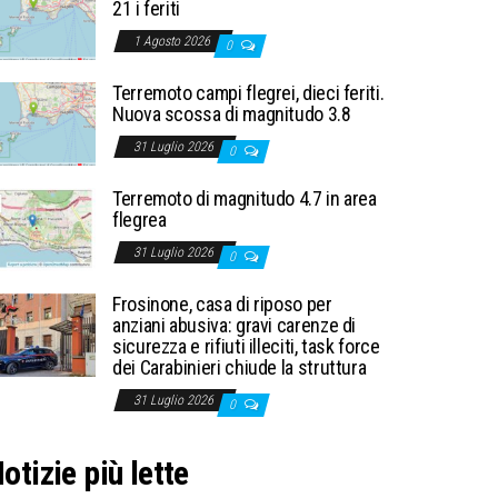
21 i feriti
1 Agosto 2026
0
Terremoto campi flegrei, dieci feriti.
Nuova scossa di magnitudo 3.8
31 Luglio 2026
0
Terremoto di magnitudo 4.7 in area
flegrea
31 Luglio 2026
0
Frosinone, casa di riposo per
anziani abusiva: gravi carenze di
sicurezza e rifiuti illeciti, task force
dei Carabinieri chiude la struttura
31 Luglio 2026
0
otizie più lette