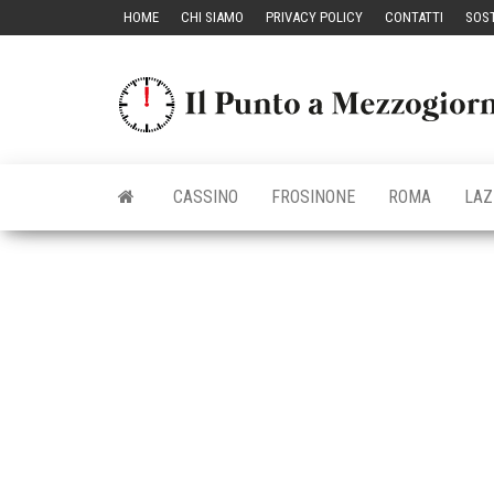
Vai
HOME
CHI SIAMO
PRIVACY POLICY
CONTATTI
SOST
al
contenuto
CASSINO
FROSINONE
ROMA
LAZ