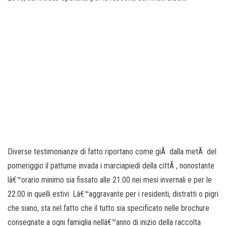
Diverse testimonianze di fatto riportano come giÃ dalla metÃ del
pomeriggio il pattume invada i marciapiedi della cittÃ , nonostante
lâ€™orario minimo sia fissato alle 21.00 nei mesi invernali e per le
22.00 in quelli estivi. Lâ€™aggravante per i residenti, distratti o pigri
che siano, sta nel fatto che il tutto sia specificato nelle brochure
consegnate a ogni famiglia nellâ€™anno di inizio della raccolta