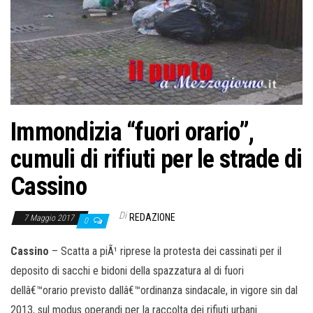
o
n
e
Immondizia “fuori orario”,
cumuli di rifiuti per le strade di
Cassino
Di
REDAZIONE
7 Maggio 2017
0
Cassino
– Scatta a piÃ¹ riprese la protesta dei cassinati per il
deposito di sacchi e bidoni della spazzatura al di fuori
dellâ€™orario previsto dallâ€™ordinanza sindacale, in vigore sin dal
2013, sul modus operandi per la raccolta dei rifiuti urbani.