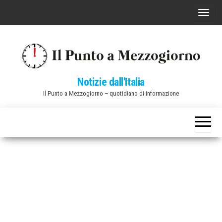
Vai
C
al
o
contenuto
m
m
u
Notizie dall'Italia
t
Il Punto a Mezzogiorno – quotidiano di informazione
a
n
a
v
i
g
a
z
i