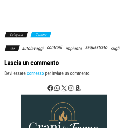
Categoria
Cassino
controlli
sequestrato
autolavaggi
impianto
sugli
Tag
Lascia un commento
Devi essere
connesso
per inviare un commento.
Facebook
WhatsApp
X
Instagram
Amazon