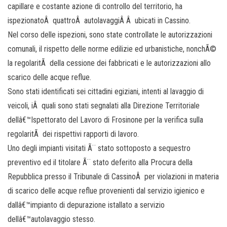
capillare e costante azione di controllo del territorio, ha
ispezionatoÂ quattroÂ autolavaggiÂ Â ubicati in Cassino.
Nel corso delle ispezioni, sono state controllate le autorizzazioni
comunali, il rispetto delle norme edilizie ed urbanistiche, nonchÃ©
la regolaritÃ della cessione dei fabbricati e le autorizzazioni allo
scarico delle acque reflue.
Sono stati identificati sei cittadini egiziani, intenti al lavaggio di
veicoli, iÂ quali sono stati segnalati alla Direzione Territoriale
dellâ€™Ispettorato del Lavoro di Frosinone per la verifica sulla
regolaritÃ dei rispettivi rapporti di lavoro.
Uno degli impianti visitati Ã¨ stato sottoposto a sequestro
preventivo ed il titolare Ã¨ stato deferito alla Procura della
Repubblica presso il Tribunale di CassinoÂ per violazioni in materia
di scarico delle acque reflue provenienti dal servizio igienico e
dallâ€™impianto di depurazione istallato a servizio
dellâ€™autolavaggio stesso.