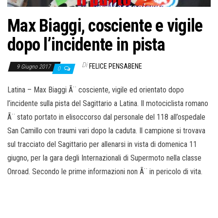
o
n
Max Biaggi, cosciente e vigile
e
dopo l’incidente in pista
Di
FELICE PENSABENE
9 Giugno 2017
0
Latina – Max Biaggi Ã¨ cosciente, vigile ed orientato dopo
l’incidente sulla pista del Sagittario a Latina. Il motociclista romano
Ã¨ stato portato in elisoccorso dal personale del 118 all’ospedale
San Camillo con traumi vari dopo la caduta. Il campione si trovava
sul tracciato del Sagittario per allenarsi in vista di domenica 11
giugno, per la gara degli Internazionali di Supermoto nella classe
Onroad. Secondo le prime informazioni non Ã¨ in pericolo di vita.