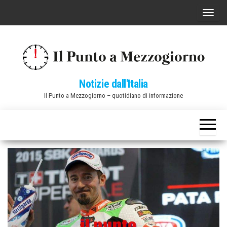
Vai
C
al
o
contenuto
m
m
u
Notizie dall'Italia
t
Il Punto a Mezzogiorno – quotidiano di informazione
a
n
a
v
i
g
a
z
i