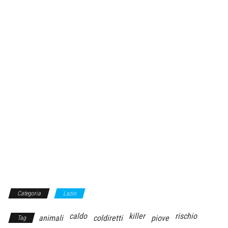
Categoria
Lazio
caldo
killer
rischio
animali
coldiretti
piove
Tag