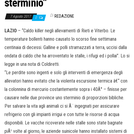
sterminio”
Di
REDAZIONE
7 Agosto 2017
0
LAZIO
– “Caldo killer negli allevamenti di Rieti e Viterbo. Le
temperature bollenti hanno causato lo scorso fine settimana
centinaia di decessi. Galline e polli stramazzati a terra, uccisi dalla
ondata di caldo che ha arroventato le stalle, i rifugi ed i pollai”. Lo si
legge in una nota di Coldiretti.
“Le perdite sono ingenti e solo gli interventi di emergenza degli
allevatori hanno evitato che la violenta escursione termica â€“ con
la colonnina di mercurio costantemente sopra i 40Â° – finisse per
causare nelle due province uno sterminio di proporzioni bibliche.
Per salvare la vita agli animali ci si Ã¨ ingegnati per assicurare
refrigerio con gli impianti irrigui e con tutte le risorse di acqua
disponibili. Le vacche ricoverate nelle stalle sono state bagnate
piÃ¹ volte al giorno, le aziende suinicole hanno installato sistemi di