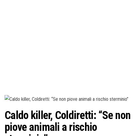
o
n
e
Caldo killer, Coldiretti: “Se non
piove animali a rischio