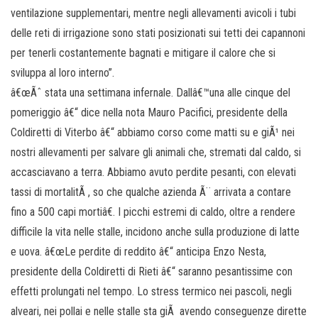
ventilazione supplementari, mentre negli allevamenti avicoli i tubi
delle reti di irrigazione sono stati posizionati sui tetti dei capannoni
per tenerli costantemente bagnati e mitigare il calore che si
sviluppa al loro interno”.
â€œÃˆ stata una settimana infernale. Dallâ€™una alle cinque del
pomeriggio â€“ dice nella nota Mauro Pacifici, presidente della
Coldiretti di Viterbo â€“ abbiamo corso come matti su e giÃ¹ nei
nostri allevamenti per salvare gli animali che, stremati dal caldo, si
accasciavano a terra. Abbiamo avuto perdite pesanti, con elevati
tassi di mortalitÃ , so che qualche azienda Ã¨ arrivata a contare
fino a 500 capi mortiâ€. I picchi estremi di caldo, oltre a rendere
difficile la vita nelle stalle, incidono anche sulla produzione di latte
e uova. â€œLe perdite di reddito â€“ anticipa Enzo Nesta,
presidente della Coldiretti di Rieti â€“ saranno pesantissime con
effetti prolungati nel tempo. Lo stress termico nei pascoli, negli
alveari, nei pollai e nelle stalle sta giÃ avendo conseguenze dirette