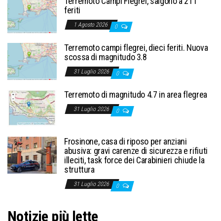
Terremoto Campi Flegrei, salgono a 21 i
feriti
1 Agosto 2026
0
Terremoto campi flegrei, dieci feriti. Nuova
scossa di magnitudo 3.8
31 Luglio 2026
0
Terremoto di magnitudo 4.7 in area flegrea
31 Luglio 2026
0
Frosinone, casa di riposo per anziani
abusiva: gravi carenze di sicurezza e rifiuti
illeciti, task force dei Carabinieri chiude la
struttura
31 Luglio 2026
0
Notizie più lette