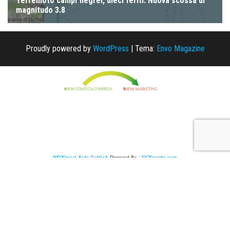
Proudly powered by
WordPress
|
Tema:
Envo Magazine
WP2Social Auto Publish
Powered By :
XYZScripts.com