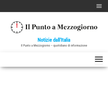
Vai
C
al
o
contenuto
m
m
u
Notizie dall'Italia
t
Il Punto a Mezzogiorno – quotidiano di informazione
a
n
a
v
i
g
a
z
i