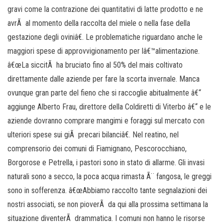
gravi come la contrazione dei quantitativi di latte prodotto e ne
avrÃ al momento della raccolta del miele o nella fase della
gestazione degli oviniâ€. Le problematiche riguardano anche le
maggiori spese di approvvigionamento per lâ€™alimentazione.
â€œLa siccitÃ ha bruciato fino al 50% del mais coltivato
direttamente dalle aziende per fare la scorta invernale. Manca
ovunque gran parte del fieno che si raccoglie abitualmente â€“
aggiunge Alberto Frau, direttore della Coldiretti di Viterbo â€“ e le
aziende dovranno comprare mangimi e foraggi sul mercato con
ulteriori spese sui giÃ precari bilanciâ€. Nel reatino, nel
comprensorio dei comuni di Fiamignano, Pescorocchiano,
Borgorose e Petrella, i pastori sono in stato di allarme. Gli invasi
naturali sono a secco, la poca acqua rimasta Ã¨ fangosa, le greggi
sono in sofferenza. â€œAbbiamo raccolto tante segnalazioni dei
nostri associati, se non pioverÃ da qui alla prossima settimana la
situazione diventerÃ drammatica. I comuni non hanno le risorse