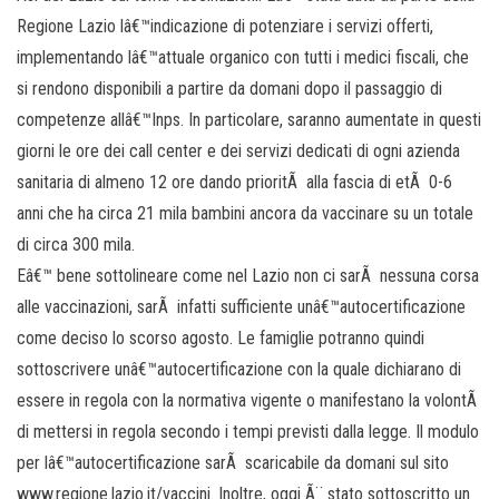
Regione Lazio lâ€™indicazione di potenziare i servizi offerti,
implementando lâ€™attuale organico con tutti i medici fiscali, che
si rendono disponibili a partire da domani dopo il passaggio di
competenze allâ€™Inps. In particolare, saranno aumentate in questi
giorni le ore dei call center e dei servizi dedicati di ogni azienda
sanitaria di almeno 12 ore dando prioritÃ alla fascia di etÃ 0-6
anni che ha circa 21 mila bambini ancora da vaccinare su un totale
di circa 300 mila.
Eâ€™ bene sottolineare come nel Lazio non ci sarÃ nessuna corsa
alle vaccinazioni, sarÃ infatti sufficiente unâ€™autocertificazione
come deciso lo scorso agosto. Le famiglie potranno quindi
sottoscrivere unâ€™autocertificazione con la quale dichiarano di
essere in regola con la normativa vigente o manifestano la volontÃ
di mettersi in regola secondo i tempi previsti dalla legge. Il modulo
per lâ€™autocertificazione sarÃ scaricabile da domani sul sito
www.regione.lazio.it/vaccini. Inoltre, oggi Ã¨ stato sottoscritto un