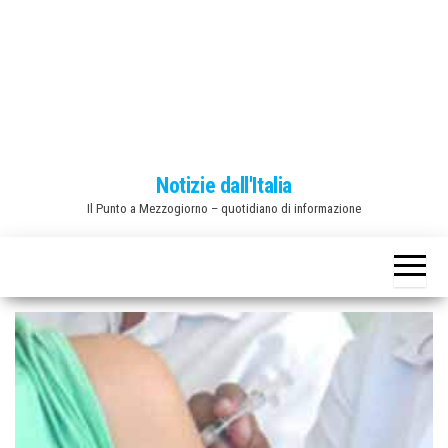
o
n
e
Notizie dall'Italia
Il Punto a Mezzogiorno – quotidiano di informazione