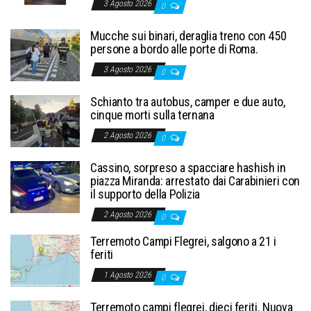
3 Agosto 2026
0
Mucche sui binari, deraglia treno con 450
persone a bordo alle porte di Roma.
3 Agosto 2026
0
Schianto tra autobus, camper e due auto,
cinque morti sulla ternana
2 Agosto 2026
0
Cassino, sorpreso a spacciare hashish in
piazza Miranda: arrestato dai Carabinieri con
il supporto della Polizia
2 Agosto 2026
0
Terremoto Campi Flegrei, salgono a 21 i
feriti
1 Agosto 2026
0
Terremoto campi flegrei, dieci feriti. Nuova