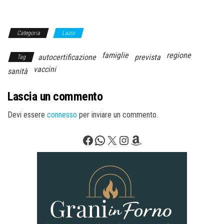
Categoria
Lazio
famiglie
regione
autocertificazione
prevista
Tag
vaccini
sanità
Lascia un commento
Devi essere
connesso
per inviare un commento.
Facebook
WhatsApp
X
Instagram
Amazon