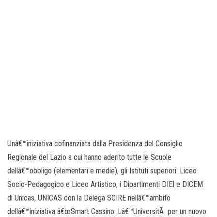
Unâ€™iniziativa cofinanziata dalla Presidenza del Consiglio
Regionale del Lazio a cui hanno aderito tutte le Scuole
dellâ€™obbligo (elementari e medie), gli Istituti superiori: Liceo
Socio-Pedagogico e Liceo Artistico, i Dipartimenti DIEI e DICEM
di Unicas, UNICAS con la Delega SCIRE nellâ€™ambito
dellâ€™iniziativa â€œSmart Cassino. Lâ€™UniversitÃ per un nuovo