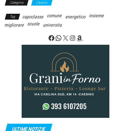
Categoria
Cassino
comune
insieme
capoclasse
energetico
Tag
scuole
migliorare
universita
Facebook
WhatsApp
X
Instagram
Amazon
ULTIME NOTIZIE