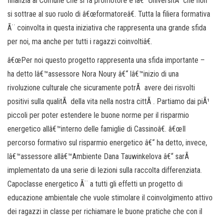
finanzia al Comune che si fa promotore e lâ€™UniversitÃ che non
si sottrae al suo ruolo di â€œformatoreâ€. Tutta la filiera formativa
Ã¨ coinvolta in questa iniziativa che rappresenta una grande sfida
per noi, ma anche per tutti i ragazzi coinvoltiâ€.
â€œPer noi questo progetto rappresenta una sfida importante –
ha detto lâ€™assessore Nora Noury â€“ lâ€™inizio di una
rivoluzione culturale che sicuramente potrÃ avere dei risvolti
positivi sulla qualitÃ della vita nella nostra cittÃ . Partiamo dai piÃ¹
piccoli per poter estendere le buone norme per il risparmio
energetico allâ€™interno delle famiglie di Cassinoâ€. â€œIl
percorso formativo sul risparmio energetico â€“ ha detto, invece,
lâ€™assessore allâ€™Ambiente Dana Tauwinkelova â€“ sarÃ
implementato da una serie di lezioni sulla raccolta differenziata.
Capoclasse energetico Ã¨ a tutti gli effetti un progetto di
educazione ambientale che vuole stimolare il coinvolgimento attivo
dei ragazzi in classe per richiamare le buone pratiche che con il