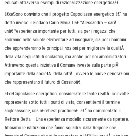
educati attraverso esempi di razionalizzazione energeticaâ€.
â€œSono convinto che il progetto Capoclasse energetico â€“ ha
detto invece il Sindaco Carlo Maria Dâ€™Alessandro – sarÃ
unâ€™esperienza importante per tutti: sia per i ragazzi che
andranno nelle scuole elementare ad insegnare, sia per i bambini
che apprenderanno le principali nozioni per migliorare la qualitÃ
della vita negli istituti scolastici, ma anche per noi amministratori.
Attraverso questa iniziativa il Comune investe sulla parte piÃ¹
importante della societÃ della cittÃ , ovvero le nuove generazioni
che rappresentano il futuro di Cassinoâ€.
â€œCapoclasse energetico, considerate le tante realtÃ coinvolte
rappresenta sotto tutti i punti di vista, consentitemi il termine
anglosassone, una â€œbest practiceâ€. â€“ ha commentato il
Rettore Betta – Una esperienza modello sicuramente da ripetere.
Abbiamo le istituzioni che fanno squadra: dalla Regione che