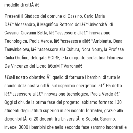
modello di cittÃ â€.
Presenti il Sindaco del comune di Cassino, Carlo Maria
Dâ€™Alessandro, il Magnifico Rettore dellâ€™UniversitÃ di
Cassino, Giovanni Betta, lâ€™assessore allâ€™Innovazione
Tecnologica, Paola Verde, lâ€™assessore allâ€™Ambiente, Dana
Tauwinkelova, lâ€™assessore alla Cultura, Nora Noury, la Prof.ssa
Giulia Orofino, delegata SCIRE, e la dirigente scolastica Filomena
De Vincenzo del Liceo â€œM.T.Varroneâ€.
â€œIl nostro obiettivo Ã¨ quello di formare i bambini di tutte le
scuole della nostra cittÃ sul risparmio energetico. â€“ Ha detto
lâ€™assessore allâ€™innovazione tecnologica, Paola Verde â€“
Oggi si chiude la prima fase del progetto: abbiamo formato 130
studenti degli istituti superiori in sei incontri formativi, grazie alla
disponibilitÃ di 20 docenti tra UniversitÃ e Scuola. Saranno,
invece, 3000 i bambini che nella seconda fase saranno incontrati e