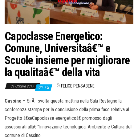
o
n
e
Capoclasse Energetico:
Comune, Universitaâ€™ e
Scuole insieme per migliorare
la qualitaâ€™ della vita
Di
FELICE PENSABENE
31 Ottobre 2017
Off
Cassino
– Si Ã¨ svolta questa mattina nella Sala Restagno la
conferenza stampa per la conclusione della prima fase relativa al
Progetto â€œCapoclasse energeticoâ€ promosso dagli
assessorati allâ€™Innovazione tecnologica, Ambiente e Cultura del
comune di Cassino.