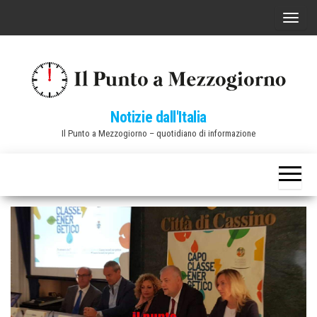
Vai
C
al
o
contenuto
m
m
u
Notizie dall'Italia
t
Il Punto a Mezzogiorno – quotidiano di informazione
a
n
a
v
i
g
a
z
i