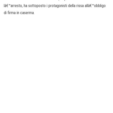
lâ€™arresto, ha sottoposto i protagonisti della rissa allâ€™obbligo
di firma in caserma.