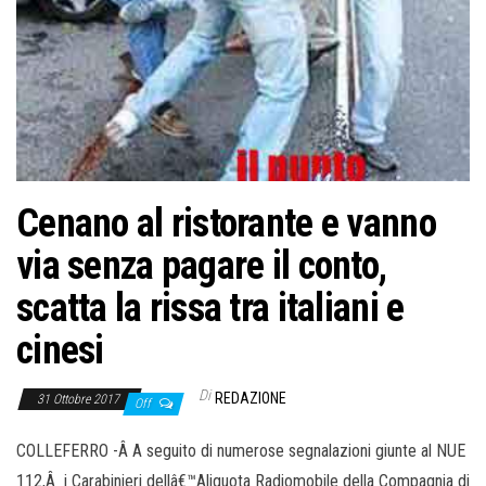
Cenano al ristorante e vanno
via senza pagare il conto,
scatta la rissa tra italiani e
cinesi
Di
REDAZIONE
31 Ottobre 2017
Off
COLLEFERRO -Â
A seguito di numerose segnalazioni giunte al NUE
112,Â i Carabinieri dellâ€™Aliquota Radiomobile della Compagnia di