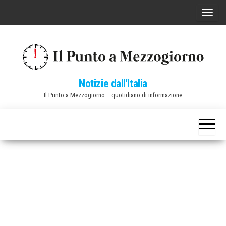
Vai
C
al
o
contenuto
m
m
u
Notizie dall'Italia
t
Il Punto a Mezzogiorno – quotidiano di informazione
a
n
a
v
i
g
a
z
i