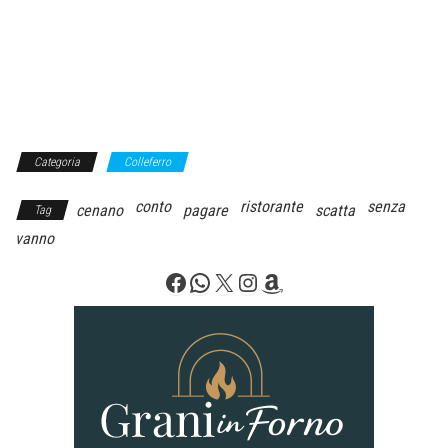
Categoria
Colleferro
conto
ristorante
senza
cenano
pagare
scatta
Tag
vanno
Facebook
WhatsApp
X
Instagram
Amazon