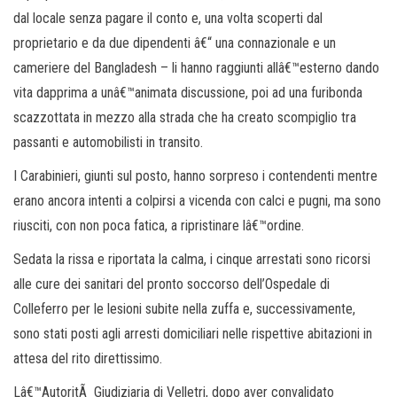
dal locale senza pagare il conto e, una volta scoperti dal
proprietario e da due dipendenti â€“ una connazionale e un
cameriere del Bangladesh – li hanno raggiunti allâ€™esterno dando
vita dapprima a unâ€™animata discussione, poi ad una furibonda
scazzottata in mezzo alla strada che ha creato scompiglio tra
passanti e automobilisti in transito.
I Carabinieri, giunti sul posto, hanno sorpreso i contendenti mentre
erano ancora intenti a colpirsi a vicenda con calci e pugni, ma sono
riusciti, con non poca fatica, a ripristinare lâ€™ordine.
Sedata la rissa e riportata la calma, i cinque arrestati sono ricorsi
alle cure dei sanitari del pronto soccorso dell’Ospedale di
Colleferro per le lesioni subite nella zuffa e, successivamente,
sono stati posti agli arresti domiciliari nelle rispettive abitazioni in
attesa del rito direttissimo.
Lâ€™AutoritÃ Giudiziaria di Velletri, dopo aver convalidato