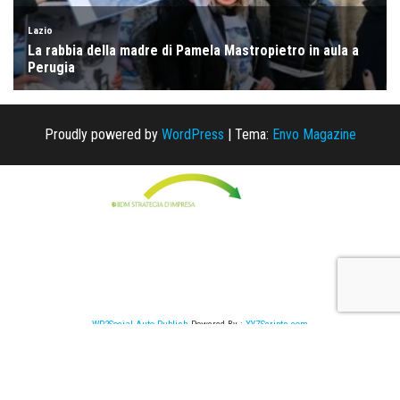
Proudly powered by
WordPress
|
Tema:
Envo Magazine
WP2Social Auto Publish
Powered By :
XYZScripts.com