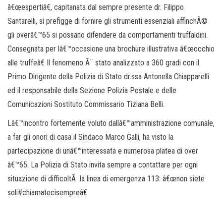
â€œespertiâ€, capitanata dal sempre presente dr. Filippo
Santarelli, si prefigge di fornire gli strumenti essenziali affinchÃ©
gli overâ€™65 si possano difendere da comportamenti truffaldini.
Consegnata per lâ€™occasione una brochure illustrativa â€œocchio
alle truffeâ€ Il fenomeno Ã¨ stato analizzato a 360 gradi con il
Primo Dirigente della Polizia di Stato dr.ssa Antonella Chiapparelli
ed il responsabile della Sezione Polizia Postale e delle
Comunicazioni Sostituto Commissario Tiziana Belli.
Lâ€™incontro fortemente voluto dallâ€™amministrazione comunale,
a far gli onori di casa il Sindaco Marco Galli, ha visto la
partecipazione di unâ€™interessata e numerosa platea di over
â€™65. La Polizia di Stato invita sempre a contattare per ogni
situazione di difficoltÃ la linea di emergenza 113: â€œnon siete
soli#chiamatecisempreâ€