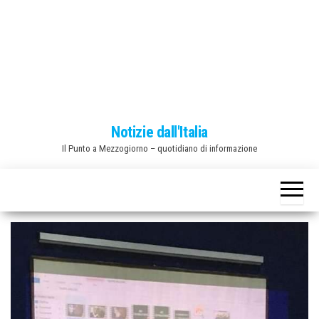
o
n
e
Notizie dall'Italia
Il Punto a Mezzogiorno – quotidiano di informazione