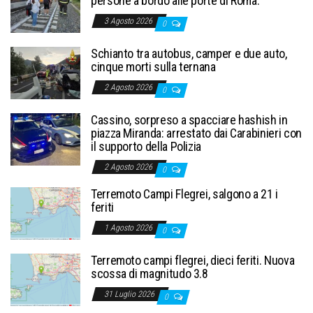
persone a bordo alle porte di Roma.
3 Agosto 2026
0
Schianto tra autobus, camper e due auto,
cinque morti sulla ternana
2 Agosto 2026
0
Cassino, sorpreso a spacciare hashish in
piazza Miranda: arrestato dai Carabinieri con
il supporto della Polizia
2 Agosto 2026
0
Terremoto Campi Flegrei, salgono a 21 i
feriti
1 Agosto 2026
0
Terremoto campi flegrei, dieci feriti. Nuova
scossa di magnitudo 3.8
31 Luglio 2026
0