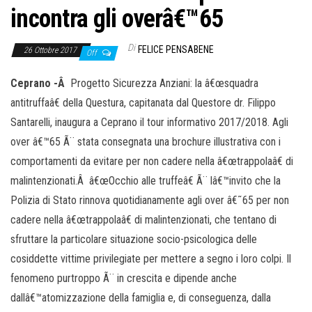
incontra gli overâ€™65
Di
FELICE PENSABENE
26 Ottobre 2017
Off
Ceprano -Â
Progetto Sicurezza Anziani: la â€œsquadra
antitruffaâ€ della Questura, capitanata dal Questore dr. Filippo
Santarelli, inaugura a Ceprano il tour informativo 2017/2018. Agli
over â€™65 Ã¨ stata consegnata una brochure illustrativa con i
comportamenti da evitare per non cadere nella â€œtrappolaâ€ di
malintenzionati.Â â€œOcchio alle truffeâ€ Ã¨ lâ€™invito che la
Polizia di Stato rinnova quotidianamente agli over â€˜65 per non
cadere nella â€œtrappolaâ€ di malintenzionati, che tentano di
sfruttare la particolare situazione socio-psicologica delle
cosiddette vittime privilegiate per mettere a segno i loro colpi. Il
fenomeno purtroppo Ã¨ in crescita e dipende anche
dallâ€™atomizzazione della famiglia e, di conseguenza, dalla