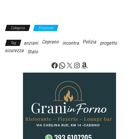
Categoria
Frosinone
Ceprano
Polizia
anziani
incontra
progetto
Tag
sicurezza
Stato
Facebook
WhatsApp
X
Instagram
Amazon