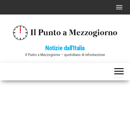
Vai
C
al
o
contenuto
m
m
u
Notizie dall'Italia
t
Il Punto a Mezzogiorno – quotidiano di informazione
a
n
a
v
i
g
a
z
i