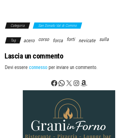
Categoria
San Donato Val di Comino
corso
forti
sulla
acero
forca
nevicate
Tag
Lascia un commento
Devi essere
connesso
per inviare un commento.
Facebook
WhatsApp
X
Instagram
Amazon