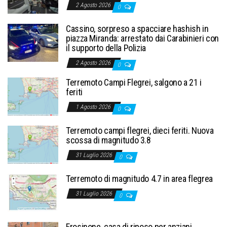
2 Agosto 2026
0
Cassino, sorpreso a spacciare hashish in
piazza Miranda: arrestato dai Carabinieri con
il supporto della Polizia
2 Agosto 2026
0
Terremoto Campi Flegrei, salgono a 21 i
feriti
1 Agosto 2026
0
Terremoto campi flegrei, dieci feriti. Nuova
scossa di magnitudo 3.8
31 Luglio 2026
0
Terremoto di magnitudo 4.7 in area flegrea
31 Luglio 2026
0
Frosinone, casa di riposo per anziani