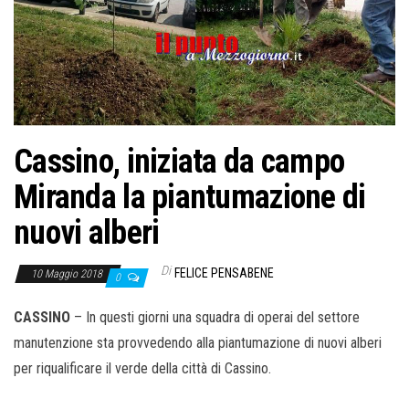
o
n
e
Cassino, iniziata da campo
Miranda la piantumazione di
nuovi alberi
Di
FELICE PENSABENE
10 Maggio 2018
0
CASSINO
– In questi giorni una squadra di operai del settore
manutenzione sta provvedendo alla piantumazione di nuovi alberi
per riqualificare il verde della città di Cassino.