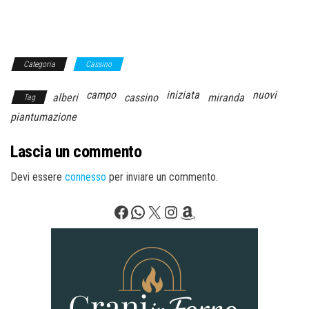
Categoria
Cassino
campo
iniziata
nuovi
alberi
cassino
miranda
Tag
piantumazione
Lascia un commento
Devi essere
connesso
per inviare un commento.
Facebook
WhatsApp
X
Instagram
Amazon