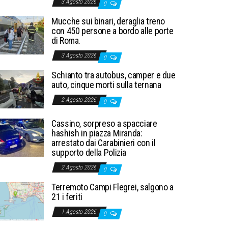
3 Agosto 2026
0
Mucche sui binari, deraglia treno
con 450 persone a bordo alle porte
di Roma.
3 Agosto 2026
0
Schianto tra autobus, camper e due
auto, cinque morti sulla ternana
2 Agosto 2026
0
Cassino, sorpreso a spacciare
hashish in piazza Miranda:
arrestato dai Carabinieri con il
supporto della Polizia
2 Agosto 2026
0
Terremoto Campi Flegrei, salgono a
21 i feriti
1 Agosto 2026
0