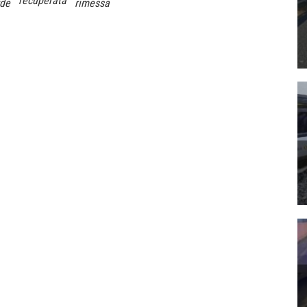
recuperata
rde
rimessa