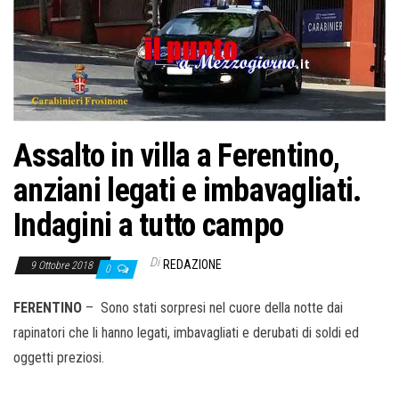
o
n
e
Assalto in villa a Ferentino,
anziani legati e imbavagliati.
Indagini a tutto campo
Di
REDAZIONE
9 Ottobre 2018
0
FERENTINO
– Sono stati sorpresi nel cuore della notte dai
rapinatori che li hanno legati, imbavagliati e derubati di soldi ed
oggetti preziosi.