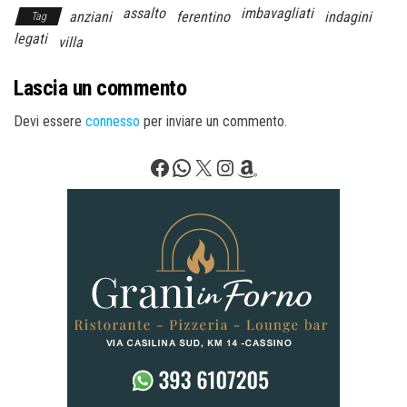
assalto
imbavagliati
anziani
ferentino
indagini
Tag
legati
villa
Lascia un commento
Devi essere
connesso
per inviare un commento.
Facebook
WhatsApp
X
Instagram
Amazon