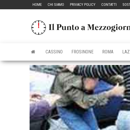
Vai
HOME
CHI SIAMO
PRIVACY POLICY
CONTATTI
SOST
al
contenuto
CASSINO
FROSINONE
ROMA
LAZ