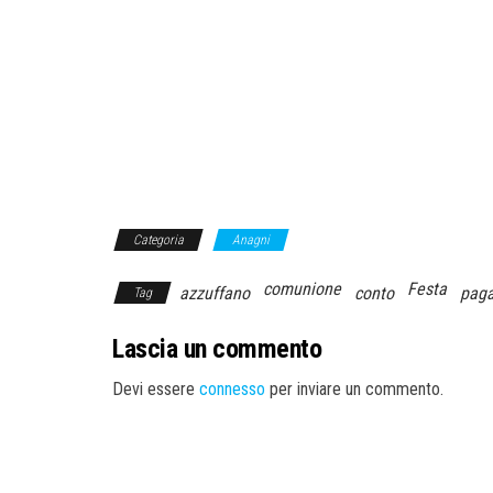
Categoria
Anagni
comunione
Festa
azzuffano
conto
paga
Tag
Lascia un commento
Devi essere
connesso
per inviare un commento.