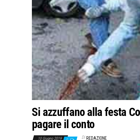
Si azzuffano alla festa 
pagare il conto
Di
REDAZIONE
10 Giugno 2019
0