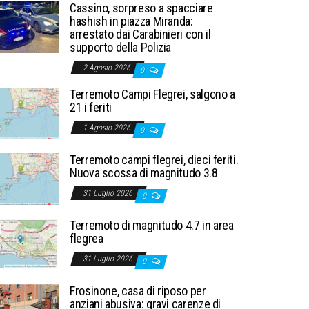
Cassino, sorpreso a spacciare
hashish in piazza Miranda:
arrestato dai Carabinieri con il
supporto della Polizia
2 Agosto 2026
0
Terremoto Campi Flegrei, salgono a
21 i feriti
1 Agosto 2026
0
Terremoto campi flegrei, dieci feriti.
Nuova scossa di magnitudo 3.8
31 Luglio 2026
0
Terremoto di magnitudo 4.7 in area
flegrea
31 Luglio 2026
0
Frosinone, casa di riposo per
anziani abusiva: gravi carenze di