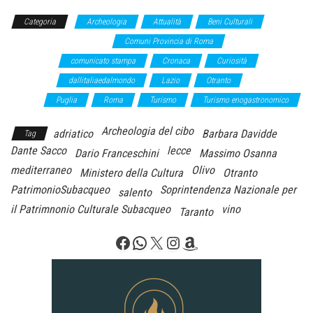
Categoria
Archeologia
Attualità
Beni Culturali
Comuni provincia di Lecce
Comuni Provincia di Roma
Comuni provincia
di Taranto
comunicato stampa
Cronaca
Curiosità
Dall'Italia
dallitaliaedalmondo
Lazio
Otranto
Primo
piano
Puglia
Roma
Turismo
Turismo enogastronomico
Archeologia del cibo
adriatico
Barbara Davidde
Tag
Dante Sacco
lecce
Dario Franceschini
Massimo Osanna
mediterraneo
Olivo
Ministero della Cultura
Otranto
PatrimonioSubacqueo
Soprintendenza Nazionale per
salento
il Patrimnonio Culturale Subacqueo
vino
Taranto
Facebook
WhatsApp
X
Instagram
Amazon