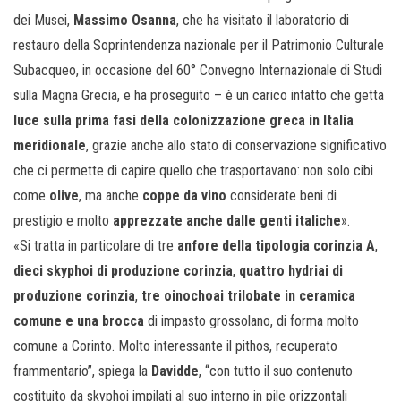
dei Musei,
Massimo Osanna
, che ha visitato il laboratorio di
restauro della Soprintendenza nazionale per il Patrimonio Culturale
Subacqueo, in occasione del 60° Convegno Internazionale di Studi
sulla Magna Grecia, e ha proseguito – è un carico intatto che getta
luce sulla prima fasi della colonizzazione greca in Italia
meridionale
, grazie anche allo stato di conservazione significativo
che ci permette di capire quello che trasportavano: non solo cibi
come
olive
, ma anche
coppe da vino
considerate beni di
prestigio e molto
apprezzate anche dalle genti italiche
».
«Si tratta in particolare di tre
anfore della tipologia corinzia A
,
dieci skyphoi di produzione corinzia
,
quattro hydriai di
produzione corinzia
,
tre oinochoai trilobate in ceramica
comune e una brocca
di impasto grossolano, di forma molto
comune a Corinto. Molto interessante il pithos, recuperato
frammentario”, spiega la
Davidde
, “con tutto il suo contenuto
costituito da skyphoi impilati al suo interno in pile orizzontali