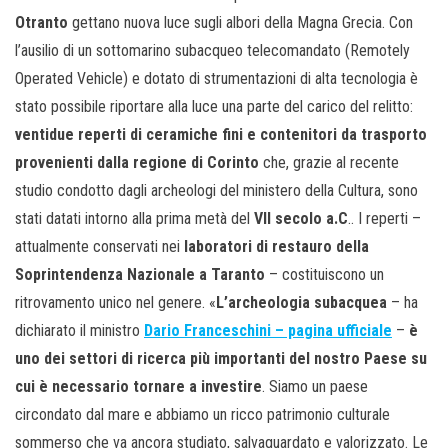
Otranto
gettano nuova luce sugli albori della Magna Grecia. Con
l’ausilio di un sottomarino subacqueo telecomandato (Remotely
Operated Vehicle) e dotato di strumentazioni di alta tecnologia è
stato possibile riportare alla luce una parte del carico del relitto:
ventidue reperti di ceramiche fini e contenitori da trasporto
provenienti dalla regione di Corinto
che, grazie al recente
studio condotto dagli archeologi del ministero della Cultura, sono
stati datati intorno alla prima metà del
VII secolo a.C
.. I reperti –
attualmente conservati nei
laboratori di restauro della
Soprintendenza Nazionale a Taranto
– costituiscono un
ritrovamento unico nel genere. «
L’archeologia subacquea
– ha
dichiarato il ministro
Dario Franceschini – pagina ufficiale
–
è
uno dei settori di ricerca più importanti del nostro Paese su
cui è necessario tornare a investire
. Siamo un paese
circondato dal mare e abbiamo un ricco patrimonio culturale
sommerso che va ancora studiato, salvaguardato e valorizzato. Le