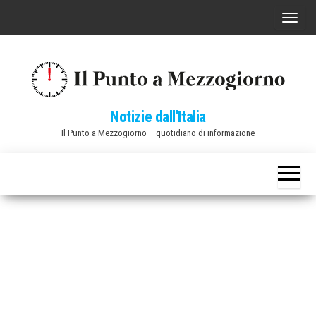
Vai
C
al
o
contenuto
m
m
u
Notizie dall'Italia
t
Il Punto a Mezzogiorno – quotidiano di informazione
a
n
a
v
i
g
a
z
i