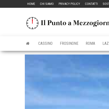
Vai
HOME
CHI SIAMO
PRIVACY POLICY
CONTATTI
SOST
al
contenuto
CASSINO
FROSINONE
ROMA
LAZ