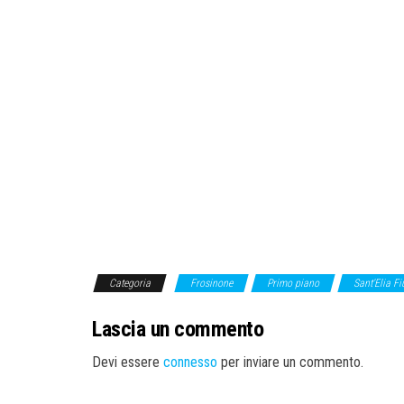
Categoria
Frosinone
Primo piano
Sant'Elia F
Lascia un commento
Devi essere
connesso
per inviare un commento.