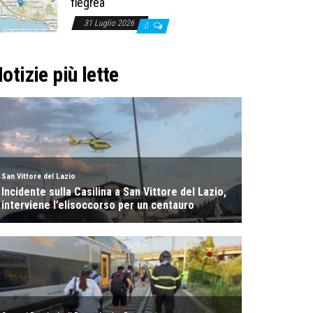
flegrea
31 Luglio 2026
0
otizie più lette