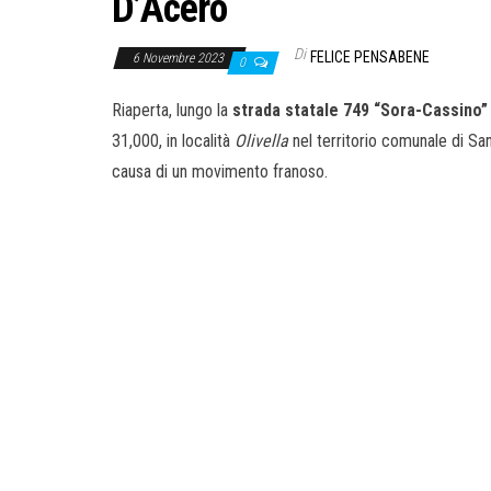
D’Acero
Di
FELICE PENSABENE
6 Novembre 2023
0
Riaperta, lungo la
strada statale 749 “Sora-Cassino”
31,000, in località
Olivella
nel territorio comunale di San
causa di un movimento franoso.