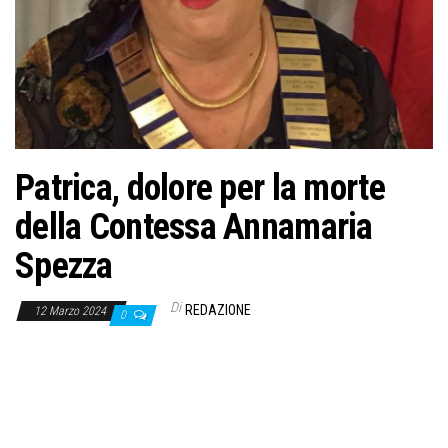
o
n
e
Patrica, dolore per la morte
della Contessa Annamaria
Spezza
Di
REDAZIONE
12 Marzo 2024
0