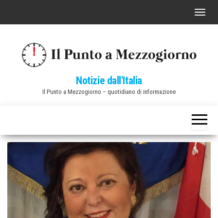
Vai
C
al
o
contenuto
m
m
u
Notizie dall'Italia
t
Il Punto a Mezzogiorno – quotidiano di informazione
a
n
a
v
i
g
a
z
i