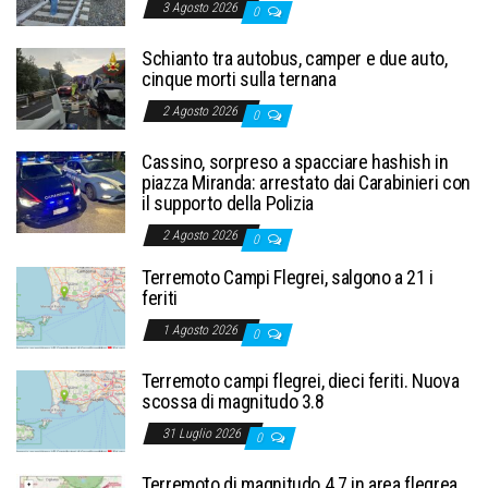
3 Agosto 2026
0
Schianto tra autobus, camper e due auto,
cinque morti sulla ternana
2 Agosto 2026
0
Cassino, sorpreso a spacciare hashish in
piazza Miranda: arrestato dai Carabinieri con
il supporto della Polizia
2 Agosto 2026
0
Terremoto Campi Flegrei, salgono a 21 i
feriti
1 Agosto 2026
0
Terremoto campi flegrei, dieci feriti. Nuova
scossa di magnitudo 3.8
31 Luglio 2026
0
Terremoto di magnitudo 4.7 in area flegrea