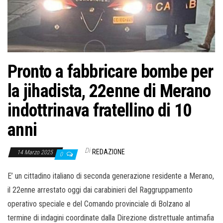
o
n
e
Pronto a fabbricare bombe per
la jihadista, 22enne di Merano
indottrinava fratellino di 10
anni
Di
REDAZIONE
14 Marzo 2025
0
E’ un cittadino italiano di seconda generazione residente a Merano,
il 22enne arrestato oggi dai carabinieri del Raggruppamento
operativo speciale e del Comando provinciale di Bolzano al
termine di indagini coordinate dalla Direzione distrettuale antimafia