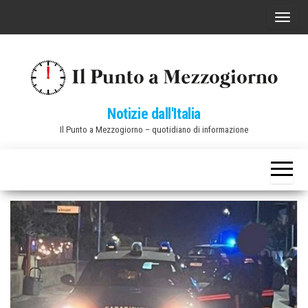
Vai
C
al
o
contenuto
m
m
u
Notizie dall'Italia
t
Il Punto a Mezzogiorno – quotidiano di informazione
a
n
a
v
i
g
a
z
i