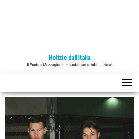
o
n
e
Notizie dall'Italia
Il Punto a Mezzogiorno – quotidiano di informazione