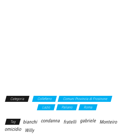
Categoria
Colleferro
Comuni Provincia di Frosinone
Comuni
Provincia di Roma
Lazio
Paliano
Roma
condanna
gabriele
bianchi
fratelli
Monteiro
Tag
omicidio
Willy