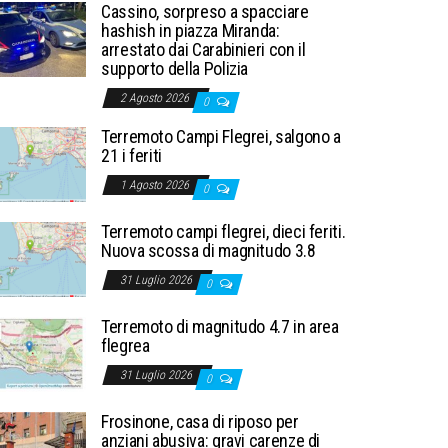
Cassino, sorpreso a spacciare
hashish in piazza Miranda:
arrestato dai Carabinieri con il
supporto della Polizia
2 Agosto 2026
0
Terremoto Campi Flegrei, salgono a
21 i feriti
1 Agosto 2026
0
Terremoto campi flegrei, dieci feriti.
Nuova scossa di magnitudo 3.8
31 Luglio 2026
0
Terremoto di magnitudo 4.7 in area
flegrea
31 Luglio 2026
0
Frosinone, casa di riposo per
anziani abusiva: gravi carenze di