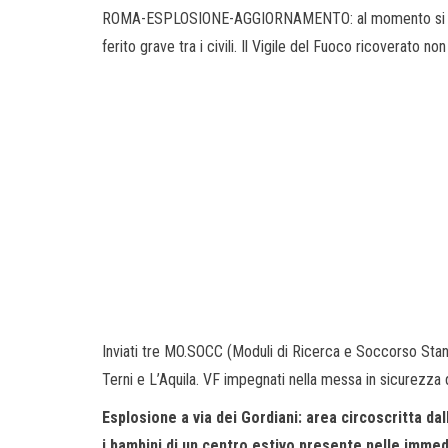
ROMA-ESPLOSIONE-AGGIORNAMENTO: al momento si registran
ferito grave tra i civili. Il Vigile del Fuoco ricoverato no
Inviati tre MO.SOCC (Moduli di Ricerca e Soccorso Stan
Terni e L’Aquila. VF impegnati nella messa in sicurezza 
Esplosione a via dei Gordiani: area circoscritta da
i bambini di un centro estivo presente nelle imme