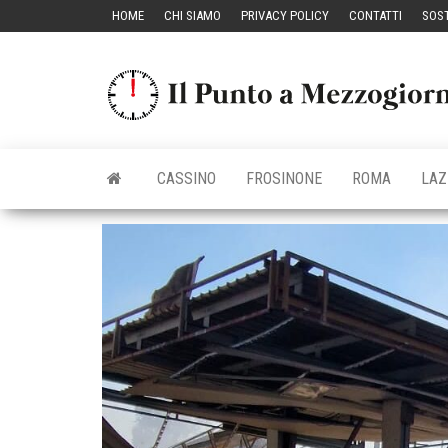
Vai
HOME
CHI SIAMO
PRIVACY POLICY
CONTATTI
SOST
al
contenuto
CASSINO
FROSINONE
ROMA
LAZ