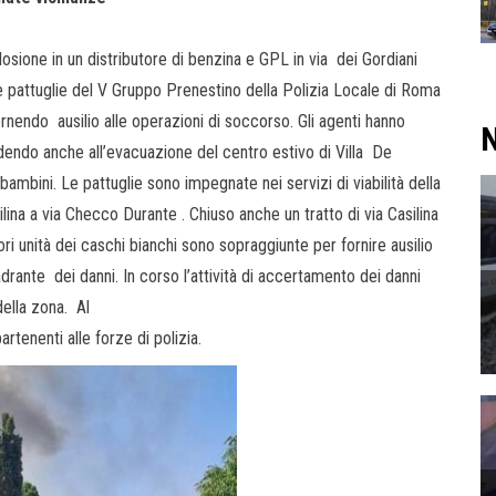
osione in un distributore di benzina e GPL in via dei Gordiani
e pattuglie del V Gruppo Prenestino della Polizia Locale di Roma
rnendo ausilio alle operazioni di soccorso. Gli agenti hanno
N
endo anche all’evacuazione del centro estivo di Villa De
bambini. Le pattuglie sono impegnate nei servizi di viabilità della
silina a via Checco Durante . Chiuso anche un tratto di via Casilina
iori unità dei caschi bianchi sono sopraggiunte per fornire ausilio
uadrante dei danni. In corso l’attività di accertamento dei danni
della zona. Al
rtenenti alle forze di polizia.