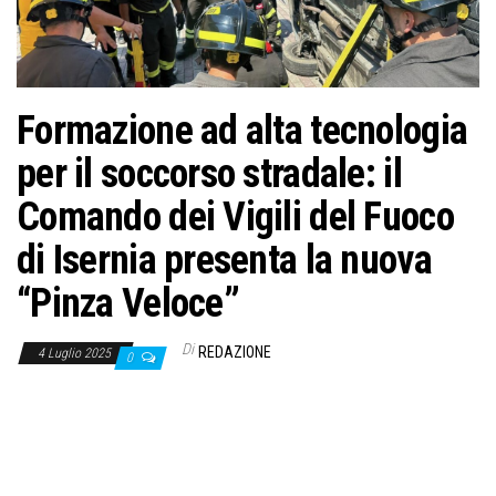
o
n
e
Formazione ad alta tecnologia
per il soccorso stradale: il
Comando dei Vigili del Fuoco
di Isernia presenta la nuova
“Pinza Veloce”
Di
REDAZIONE
4 Luglio 2025
0