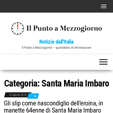
Vai
C
al
o
contenuto
m
m
u
Notizie dall'Italia
t
Il Punto a Mezzogiorno – quotidiano di informazione
a
n
a
v
i
Categoria:
Santa Maria Imbaro
g
a
12 Aprile 2014
0
z
Gli slip come nascondiglio dell’eroina, in
i
manette 64enne di Santa Maria Imbaro