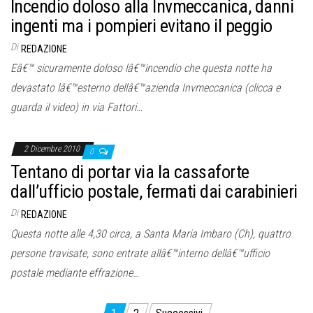
Incendio doloso alla Invmeccanica, danni
ingenti ma i pompieri evitano il peggio
Di
REDAZIONE
Eâ€™ sicuramente doloso lâ€™incendio che questa notte ha
devastato lâ€™esterno dellâ€™azienda Invmeccanica (clicca e
guarda il video) in via Fattori…
2 Dicembre 2010
0
Tentano di portar via la cassaforte
dall’ufficio postale, fermati dai carabinieri
Di
REDAZIONE
Questa notte alle 4,30 circa, a Santa Maria Imbaro (Ch), quattro
persone travisate, sono entrate allâ€™interno dellâ€™ufficio
postale mediante effrazione…