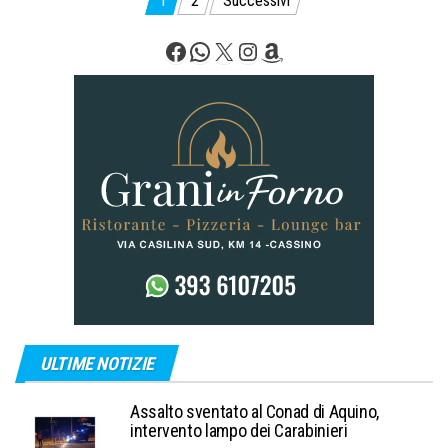
Paginazione
1
2
Successivi
degli
Facebook
WhatsApp
X
Instagram
Amazon
articoli
ULTIME NOTIZIE
Assalto sventato al Conad di Aquino,
intervento lampo dei Carabinieri