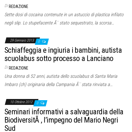
o
Di
REDAZIONE
n
Sette dosi di cocaina contenute in un astuccio di plastica infilato
e
negli slip. Lo stupefacente Ã¨ stato sequestrato, la scorsa…
29 Gennaio 2013
0
Schiaffeggia e ingiuria i bambini, autista
scuolabus sotto processo a Lanciano
Di
REDAZIONE
Una donna di 52 anni, autista dello scuolabus di Santa Maria
Imbaro (ch) originaria della Campania Ã¨ stata rinviata a…
10 Ottobre 2012
0
Seminari informativi a salvaguardia della
BiodiversitÃ , l’impegno del Mario Negri
Sud