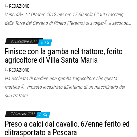
Di
REDAZIONE
VenerdÃ¬ 12 Ottobre 2012 alle ore 17.30 nellâ€™aula meeting
della Torre del Cerrano di Pineto (Teramo) si svolgerÃ il secondo…
28 Dicembre 2011
0
Finisce con la gamba nel trattore, ferito
agricoltore di Villa Santa Maria
Di
REDAZIONE
Ha rischiato di perdere una gamba l’agricoltore che questa
mattina Ã¨ rimasto incastrato all’interno di un macchinario del
suo trattore…
7 Dicembre 2011
0
Preso a calci dal cavallo, 67enne ferito ed
elitrasportato a Pescara