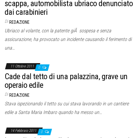
scappa, automobilista ubriaco denunciato
dai carabinieri
Di
REDAZIONE
Ubriaco al volante, con la patente giÃ sospesa e senza
assicurazione, ha provocato un incidente causando il ferimento di
una…
11 Ottobre 2011
0
Cade dal tetto di una palazzina, grave un
operaio edile
Di
REDAZIONE
Stava ispezionando il tetto su cui stava lavorando in un cantiere
edile a Santa Maria Imbaro quando ha messo un…
14 Febbraio 2011
0