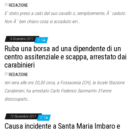
Di
REDAZIONE
E’ stato preso a calci dal suo cavallo o, semplicemente, Ã¨ caduto.
Non Ã¨ ben chiaro cosa si accaduto ieri…
5 Dicembre 2011
0
Ruba una borsa ad una dipendente di un
centro assitenziale e scappa, arrestato dai
carabinieri
Di
REDAZIONE
Ieri sera alle ore 20,30 circa, a Fossacesia (CH), la locale Stazione
Carabinieri, ha arrestato Carlo Federico Sanmartin 31enne
disoccupato…
12 Novembre 2011
0
Causa incidente a Santa Maria Imbaro e