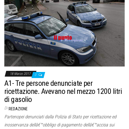
o
n
e
18 Marzo 2017
0
A1- Tre persone denunciate per
ricettazione. Avevano nel mezzo 1200 litri
di gasolio
Di
REDAZIONE
Partenopei denunciati dalla Polizia di Stato per ricettazione ed
inosservanza dellâ€™obbligo di pagamento dellâ€™accisa sui