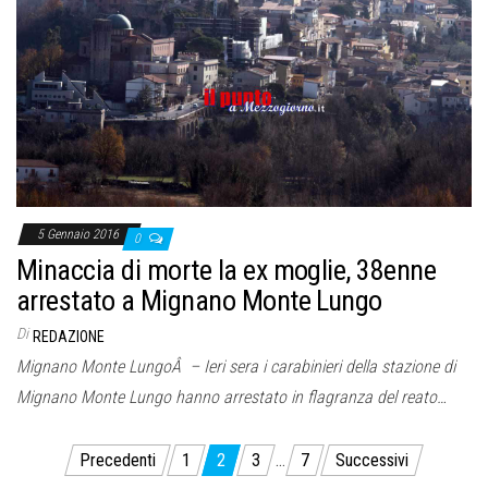
5 Gennaio 2016
0
Minaccia di morte la ex moglie, 38enne
arrestato a Mignano Monte Lungo
Di
REDAZIONE
Mignano Monte LungoÂ – Ieri sera i carabinieri della stazione di
Mignano Monte Lungo hanno arrestato in flagranza del reato…
Paginazione
Precedenti
1
2
3
…
7
Successivi