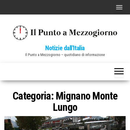
Vai
C
al
o
contenuto
m
m
u
Notizie dall'Italia
t
Il Punto a Mezzogiorno – quotidiano di informazione
a
n
a
v
i
Categoria:
Mignano Monte
g
Lungo
a
z
i