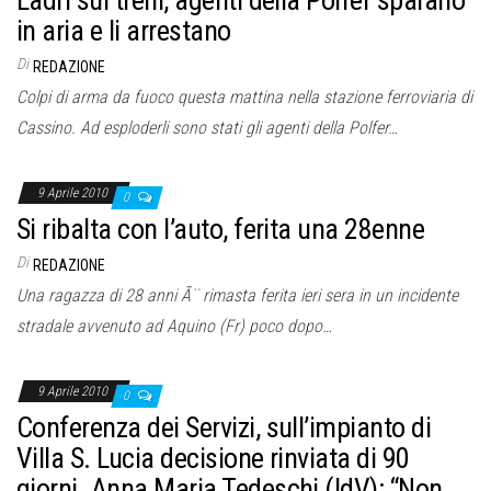
Ladri sui treni, agenti della Polfer sparano
o
in aria e li arrestano
n
e
Di
REDAZIONE
Colpi di arma da fuoco questa mattina nella stazione ferroviaria di
Cassino. Ad esploderli sono stati gli agenti della Polfer…
9 Aprile 2010
0
Si ribalta con l’auto, ferita una 28enne
Di
REDAZIONE
Una ragazza di 28 anni Ã¨ rimasta ferita ieri sera in un incidente
stradale avvenuto ad Aquino (Fr) poco dopo…
9 Aprile 2010
0
Conferenza dei Servizi, sull’impianto di
Villa S. Lucia decisione rinviata di 90
giorni. Anna Maria Tedeschi (IdV): “Non