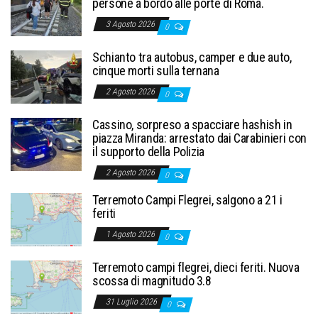
persone a bordo alle porte di Roma.
3 Agosto 2026
0
Schianto tra autobus, camper e due auto,
cinque morti sulla ternana
2 Agosto 2026
0
Cassino, sorpreso a spacciare hashish in
piazza Miranda: arrestato dai Carabinieri con
il supporto della Polizia
2 Agosto 2026
0
Terremoto Campi Flegrei, salgono a 21 i
feriti
1 Agosto 2026
0
Terremoto campi flegrei, dieci feriti. Nuova
scossa di magnitudo 3.8
31 Luglio 2026
0