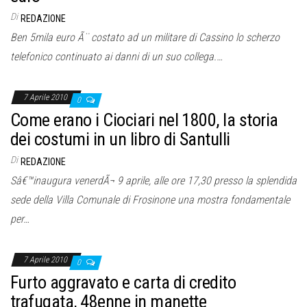
Di
REDAZIONE
Ben 5mila euro Ã¨ costato ad un militare di Cassino lo scherzo
telefonico continuato ai danni di un suo collega.…
7 Aprile 2010
0
Come erano i Ciociari nel 1800, la storia
dei costumi in un libro di Santulli
Di
REDAZIONE
Sâ€™inaugura venerdÃ¬ 9 aprile, alle ore 17,30 presso la splendida
sede della Villa Comunale di Frosinone una mostra fondamentale
per…
7 Aprile 2010
0
Furto aggravato e carta di credito
trafugata, 48enne in manette