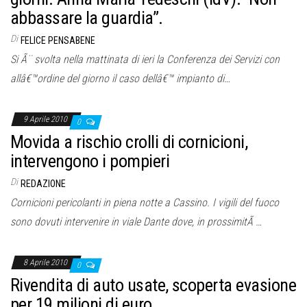
abbassare la guardia”.
Di
FELICE PENSABENE
Si Ã¨ svolta nella mattinata di ieri la Conferenza dei Servizi con
allâ€™ordine del giorno il caso dellâ€™ impianto di…
9 Aprile 2010
0
Movida a rischio crolli di cornicioni,
intervengono i pompieri
Di
REDAZIONE
Cornicioni pericolanti in piena notte a Cassino. I vigili del fuoco
sono dovuti intervenire in viale Dante dove, in prossimitÃ …
8 Aprile 2010
0
Rivendita di auto usate, scoperta evasione
per 19 milioni di euro