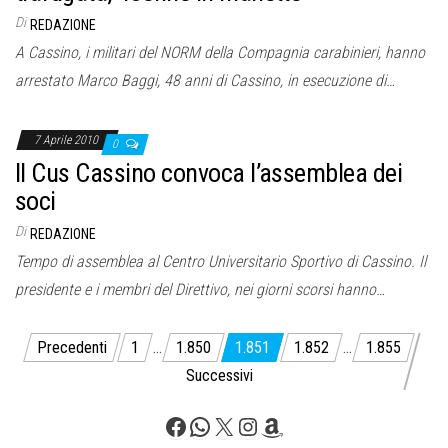
Di
REDAZIONE
A Cassino, i militari del NORM della Compagnia carabinieri, hanno
arrestato Marco Baggi, 48 anni di Cassino, in esecuzione di…
7 Aprile 2010
0
Il Cus Cassino convoca l’assemblea dei
soci
Di
REDAZIONE
Tempo di assemblea al Centro Universitario Sportivo di Cassino. Il
presidente e i membri del Direttivo, nei giorni scorsi hanno…
Paginazione
Precedenti
1
…
1.850
1.851
1.852
…
1.855
degli
Successivi
articoli
Facebook
WhatsApp
X
Instagram
Amazon