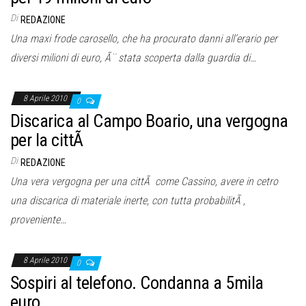
Di
REDAZIONE
Una maxi frode carosello, che ha procurato danni all’erario per
diversi milioni di euro, Ã¨ stata scoperta dalla guardia di…
8 Aprile 2010
0
Discarica al Campo Boario, una vergogna
per la cittÃ
Di
REDAZIONE
Una vera vergogna per una cittÃ come Cassino, avere in cetro
una discarica di materiale inerte, con tutta probabilitÃ ,
proveniente…
8 Aprile 2010
0
Sospiri al telefono. Condanna a 5mila
euro