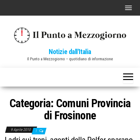
Vai
C
al
o
contenuto
m
m
u
Notizie dall'Italia
t
Il Punto a Mezzogiorno – quotidiano di informazione
a
n
a
v
i
Categoria:
Comuni Provincia
g
di Frosinone
a
z
9 Aprile 2010
1
i