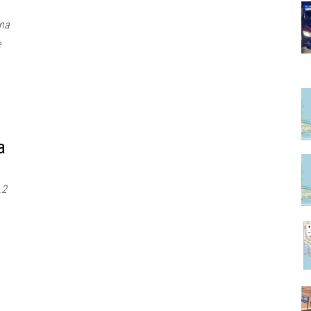
una
e
a
.2