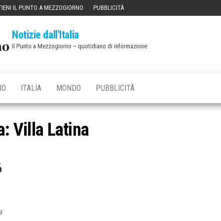
IENI IL PUNTO A MEZZOGIORNO
PUBBLICITÀ
Notizie dall'Italia
Il Punto a Mezzogiorno – quotidiano di informazione
IO
ITALIA
MONDO
PUBBLICITÀ
a:
Villa Latina
6
a