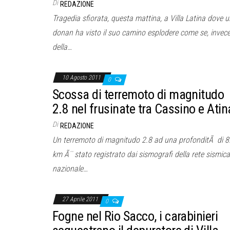
Di
REDAZIONE
Tragedia sfiorata, questa mattina, a Villa Latina dove 
donan ha visto il suo camino esplodere come se, invec
della…
10 Agosto 2011
0
Scossa di terremoto di magnitudo
2.8 nel frusinate tra Cassino e Atin
Di
REDAZIONE
Un terremoto di magnitudo 2.8 ad una profonditÃ di 8
km Ã¨ stato registrato dai sismografi della rete sismica
nazionale…
27 Aprile 2011
0
Fogne nel Rio Sacco, i carabinieri