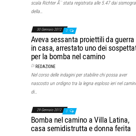
scala Richter Ã¨ stata registrata alle 5.47 dai sismogra
della…
30 Gennaio 2012
0
Aveva sessanta proiettili da guerra
in casa, arrestato uno dei sospettat
per la bomba nel camino
Di
REDAZIONE
Nel corso delle indagini per stabilire chi possa aver
nascosto un ordigno tra la legna esploso ieri nel camin
di…
29 Gennaio 2012
0
Bomba nel camino a Villa Latina,
casa semidistrutta e donna ferita