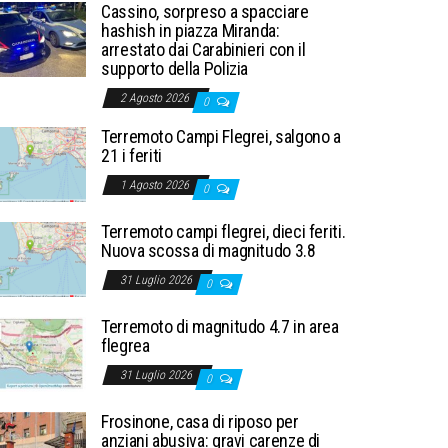
Cassino, sorpreso a spacciare
hashish in piazza Miranda:
arrestato dai Carabinieri con il
supporto della Polizia
2 Agosto 2026
0
Terremoto Campi Flegrei, salgono a
21 i feriti
1 Agosto 2026
0
Terremoto campi flegrei, dieci feriti.
Nuova scossa di magnitudo 3.8
31 Luglio 2026
0
Terremoto di magnitudo 4.7 in area
flegrea
31 Luglio 2026
0
Frosinone, casa di riposo per
anziani abusiva: gravi carenze di