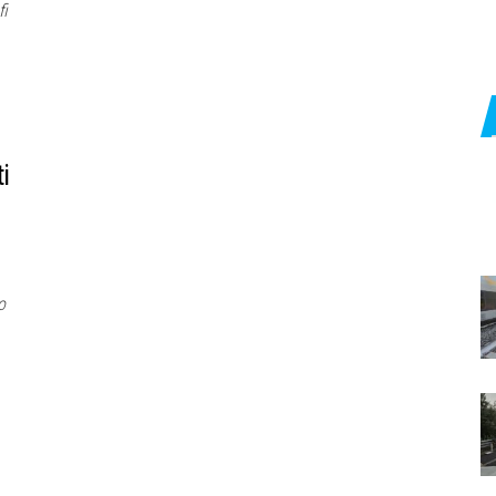
fi
i
o