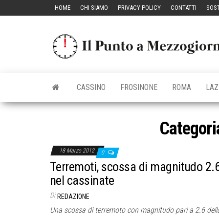
Vai
HOME
CHI SIAMO
PRIVACY POLICY
CONTATTI
SOST
al
contenuto
CASSINO
FROSINONE
ROMA
LAZ
Categori
18 Marzo 2012
0
Terremoti, scossa di magnitudo 2.
nel cassinate
Di
REDAZIONE
Una scossa di terremoto con magnitudo pari a 2.6 dell