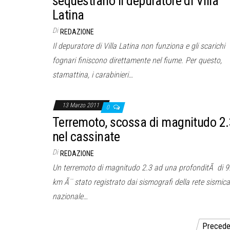
sequestrano il depuratore di Villa
Latina
Di
REDAZIONE
Il depuratore di Villa Latina non funziona e gli scarichi
fognari finiscono direttamente nel fiume. Per questo,
stamattina, i carabinieri…
13 Marzo 2011
0
Terremoto, scossa di magnitudo 2.
nel cassinate
Di
REDAZIONE
Un terremoto di magnitudo 2.3 ad una profonditÃ di 9
km Ã¨ stato registrato dai sismografi della rete sismica
nazionale…
Paginazione
Precede