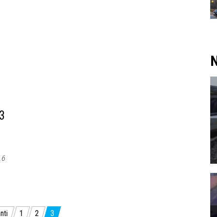
N
3
.6
nti
1
2
3