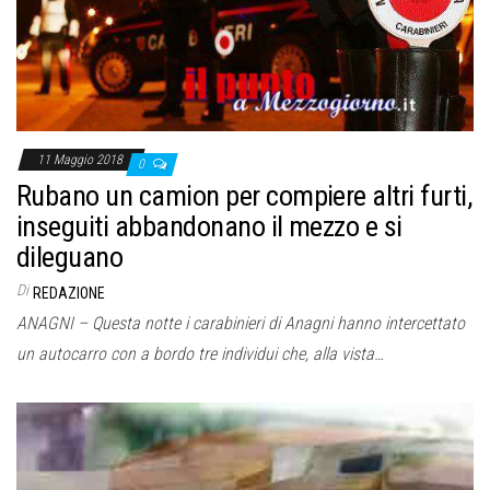
11 Maggio 2018
0
Rubano un camion per compiere altri furti,
inseguiti abbandonano il mezzo e si
dileguano
Di
REDAZIONE
ANAGNI – Questa notte i carabinieri di Anagni hanno intercettato
un autocarro con a bordo tre individui che, alla vista…