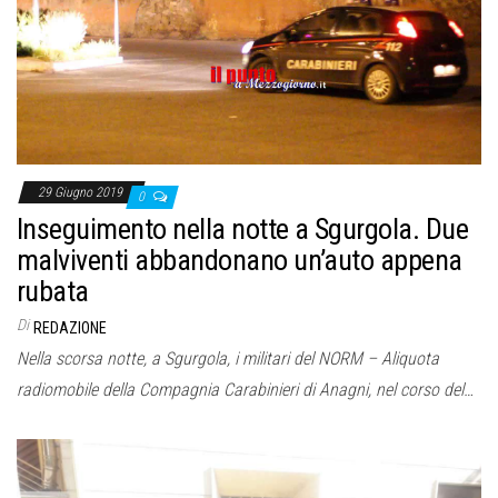
o
n
e
29 Giugno 2019
0
Inseguimento nella notte a Sgurgola. Due
malviventi abbandonano un’auto appena
rubata
Di
REDAZIONE
Nella scorsa notte, a Sgurgola, i militari del NORM – Aliquota
radiomobile della Compagnia Carabinieri di Anagni, nel corso del…