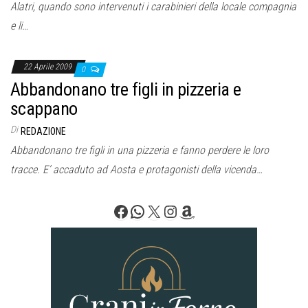
Alatri, quando sono intervenuti i carabinieri della locale compagnia
e li…
22 Aprile 2009
0
Abbandonano tre figli in pizzeria e
scappano
Di
REDAZIONE
Abbandonano tre figli in una pizzeria e fanno perdere le loro
tracce. E’ accaduto ad Aosta e protagonisti della vicenda…
Facebook
WhatsApp
X
Instagram
Amazon