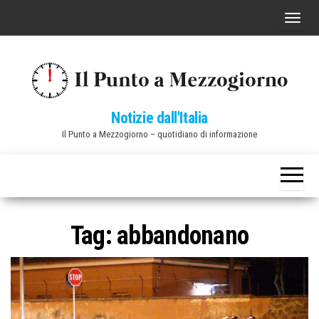
Vai
C
al
o
contenuto
m
m
u
Notizie dall'Italia
t
Il Punto a Mezzogiorno – quotidiano di informazione
a
n
a
v
i
Tag:
abbandonano
g
a
z
i