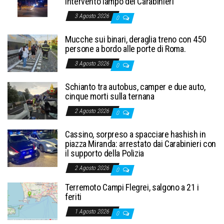
intervento lampo dei Carabinieri
3 Agosto 2026
0
Mucche sui binari, deraglia treno con 450
persone a bordo alle porte di Roma.
3 Agosto 2026
0
Schianto tra autobus, camper e due auto,
cinque morti sulla ternana
2 Agosto 2026
0
Cassino, sorpreso a spacciare hashish in
piazza Miranda: arrestato dai Carabinieri con
il supporto della Polizia
2 Agosto 2026
0
Terremoto Campi Flegrei, salgono a 21 i
feriti
1 Agosto 2026
0