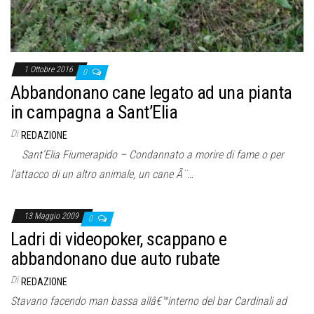
1 Ottobre 2016
0
Abbandonano cane legato ad una pianta
in campagna a Sant’Elia
Di
REDAZIONE
Sant’Elia Fiumerapido – Condannato a morire di fame o per
l’attacco di un altro animale, un cane Ã¨…
13 Maggio 2009
0
Ladri di videopoker, scappano e
abbandonano due auto rubate
Di
REDAZIONE
Stavano facendo man bassa allâ€™interno del bar Cardinali ad