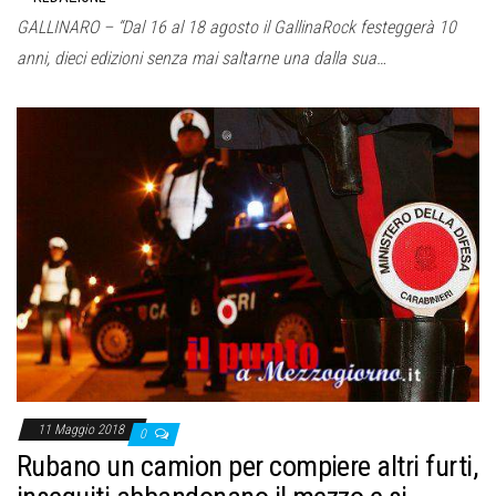
GALLINARO – “Dal 16 al 18 agosto il GallinaRock festeggerà 10
anni, dieci edizioni senza mai saltarne una dalla sua…
11 Maggio 2018
0
Rubano un camion per compiere altri furti,