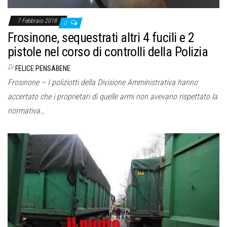
7 Febbraio 2018
0
Frosinone, sequestrati altri 4 fucili e 2
pistole nel corso di controlli della Polizia
Di
FELICE PENSABENE
Frosinone – I poliziotti della Divisione Amministrativa hanno
accertato che i proprietari di quelle armi non avevano rispettato la
normativa…