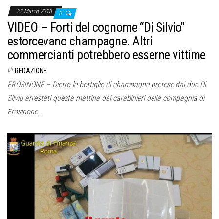
22 Marzo 2018
0
VIDEO – Forti del cognome “Di Silvio”
estorcevano champagne. Altri
commercianti potrebbero esserne vittime
Di
REDAZIONE
FROSINONE – Dietro le bottiglie di champagne pretese dai due Di
Silvio arrestati questa mattina dai carabinieri della compagnia di
Frosinone…