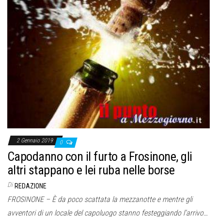
2 Gennaio 2019
0
Capodanno con il furto a Frosinone, gli
altri stappano e lei ruba nelle borse
Di
REDAZIONE
FROSINONE – È da poco scattata la mezzanotte e mentre gli
avventori di un locale del capoluogo stanno festeggiando l’arrivo…