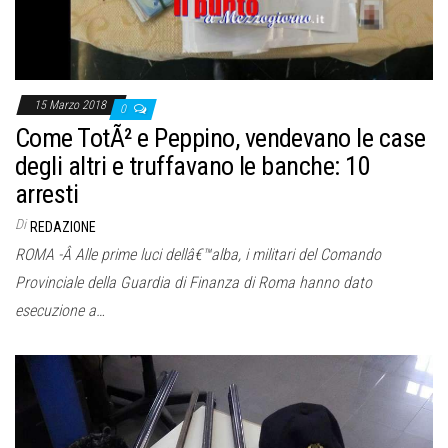
15 Marzo 2018
0
Come TotÃ² e Peppino, vendevano le case
degli altri e truffavano le banche: 10
arresti
Di
REDAZIONE
ROMA -Â Alle prime luci dellâ€™alba, i militari del Comando
Provinciale della Guardia di Finanza di Roma hanno dato
esecuzione a…