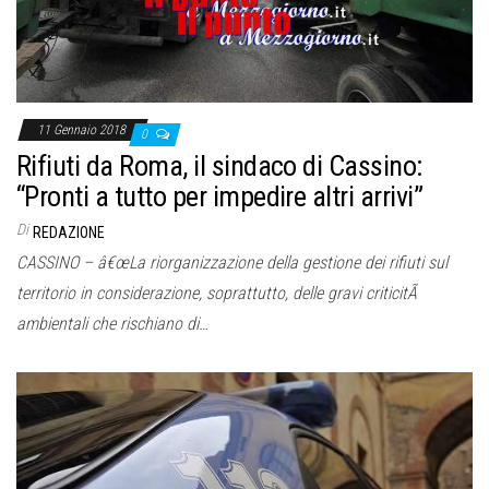
11 Gennaio 2018
0
Rifiuti da Roma, il sindaco di Cassino:
“Pronti a tutto per impedire altri arrivi”
Di
REDAZIONE
CASSINO – â€œLa riorganizzazione della gestione dei rifiuti sul
territorio in considerazione, soprattutto, delle gravi criticitÃ
ambientali che rischiano di…