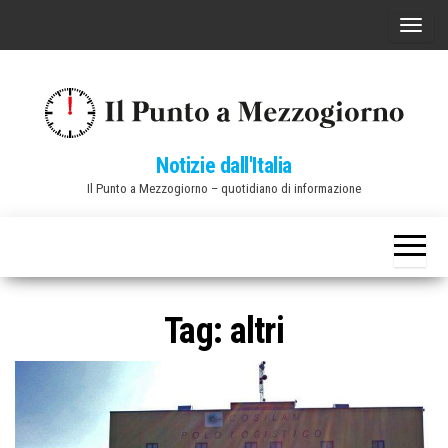
Vai
C
al
o
contenuto
m
m
u
Notizie dall'Italia
t
Il Punto a Mezzogiorno – quotidiano di informazione
a
n
a
v
i
Tag:
altri
g
a
z
i