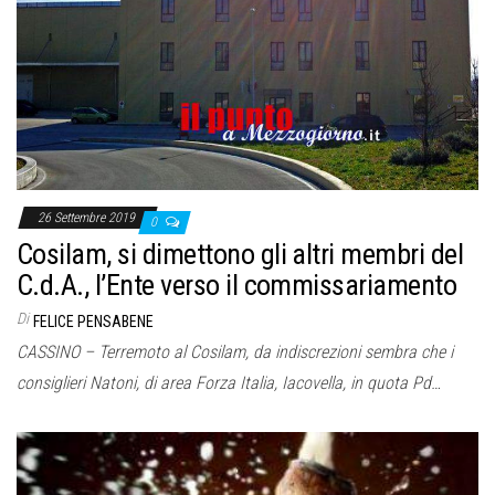
o
n
e
26 Settembre 2019
0
Cosilam, si dimettono gli altri membri del
C.d.A., l’Ente verso il commissariamento
Di
FELICE PENSABENE
CASSINO – Terremoto al Cosilam, da indiscrezioni sembra che i
consiglieri Natoni, di area Forza Italia, Iacovella, in quota Pd…