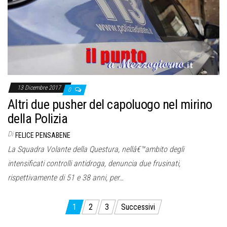
13 Dicembre 2017
0
Altri due pusher del capoluogo nel mirino
della Polizia
Di
FELICE PENSABENE
La Squadra Volante della Questura, nellâ€™ambito degli
intensificati controlli antidroga, denuncia due frusinati,
rispettivamente di 51 e 38 anni, per…
Paginazione
1
2
3
Successivi
degli