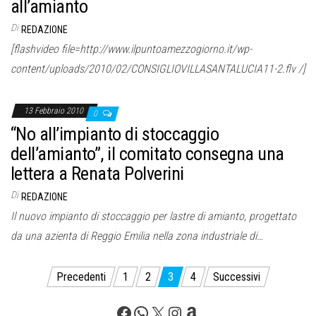
all’amianto
Di
REDAZIONE
[flashvideo file=http://www.ilpuntoamezzogiorno.it/wp-
content/uploads/2010/02/CONSIGLIOVILLASANTALUCIA11-2.flv /]
13 Febbraio 2010
0
“No all’impianto di stoccaggio
dell’amianto”, il comitato consegna una
lettera a Renata Polverini
Di
REDAZIONE
Il nuovo impianto di stoccaggio per lastre di amianto, progettato
da una azienta di Reggio Emilia nella zona industriale di…
Paginazione
Precedenti
1
2
3
4
Successivi
degli
Facebook
WhatsApp
X
Instagram
Amazon