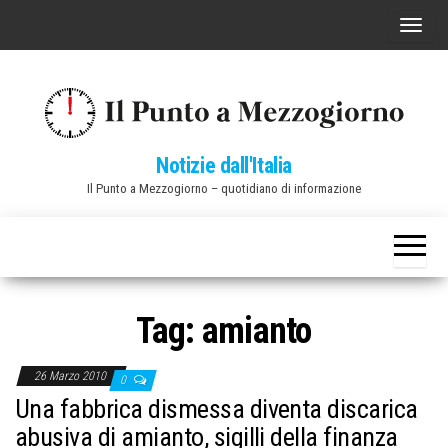
Vai
C
al
o
contenuto
m
m
u
Notizie dall'Italia
t
Il Punto a Mezzogiorno – quotidiano di informazione
a
n
a
v
i
Tag:
amianto
g
a
26 Marzo 2010
0
z
Una fabbrica dismessa diventa discarica
i
abusiva di amianto, sigilli della finanza