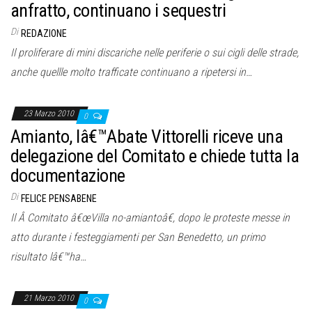
anfratto, continuano i sequestri
Di
REDAZIONE
Il proliferare di mini discariche nelle periferie o sui cigli delle strade,
anche quellle molto trafficate continuano a ripetersi in…
23 Marzo 2010
0
Amianto, lâ€™Abate Vittorelli riceve una
delegazione del Comitato e chiede tutta la
documentazione
Di
FELICE PENSABENE
Il Â Comitato â€œVilla no-amiantoâ€, dopo le proteste messe in
atto durante i festeggiamenti per San Benedetto, un primo
risultato lâ€™ha…
21 Marzo 2010
0