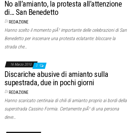
No all’amianto, la protesta all’attenzione
di… San Benedetto
Di
REDAZIONE
Hanno scelto il momento piÃ¹ importante delle celebrazioni di San
Benedetto per inscenare una protesta eclatante: bloccare la
strada che…
16 Marzo 2010
0
Discariche abusive di amianto sulla
supestrada, due in pochi giorni
Di
REDAZIONE
Hanno scaricato centinaia di chili di amianto proprio ai bordi della
superstrada Cassino Formia. Certamente piÃ¹ di una persona
deve…