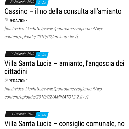
20 Febbraio 2010
0
Cassino – il no della consulta all’amianto
Di
REDAZIONE
[flashvideo file=http://www.ilpuntoamezzogiorno.it/wp-
content/uploads/2010/02/amianto.flv /]
16 Febbraio 2010
0
Villa Santa Lucia – amianto, l’angoscia dei
cittadini
Di
REDAZIONE
[flashvideo file=http://www.ilpuntoamezzogiorno.it/wp-
content/uploads/2010/02/AMINATO12-2.flv /]
14 Febbraio 2010
0
Villa Santa Lucia – consiglio comunale, no