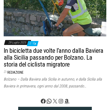
o
n
e
29 Luglio 2025
0
In bicicletta due volte l’anno dalla Baviera
alla Sicilia passando per Bolzano. La
storia del ciclista migratore
Di
REDAZIONE
Bolzano – Dalla Baviera alla Sicilia in autunno, e dalla Sicilia alla
Baviera in primavera, ogni anno dal 2008, passando…
Facebook
WhatsApp
X
Instagram
Amazon