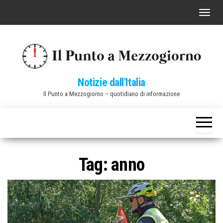
Vai
C
al
o
contenuto
m
m
u
Notizie dall'Italia
t
Il Punto a Mezzogiorno – quotidiano di informazione
a
n
a
v
i
Tag:
anno
g
a
z
i