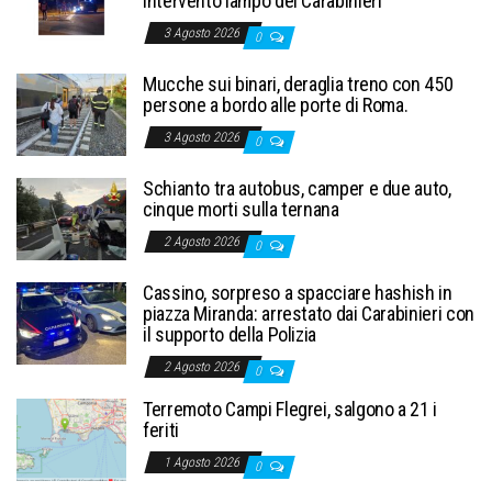
intervento lampo dei Carabinieri
3 Agosto 2026
0
Mucche sui binari, deraglia treno con 450
persone a bordo alle porte di Roma.
3 Agosto 2026
0
Schianto tra autobus, camper e due auto,
cinque morti sulla ternana
2 Agosto 2026
0
Cassino, sorpreso a spacciare hashish in
piazza Miranda: arrestato dai Carabinieri con
il supporto della Polizia
2 Agosto 2026
0
Terremoto Campi Flegrei, salgono a 21 i
feriti
1 Agosto 2026
0