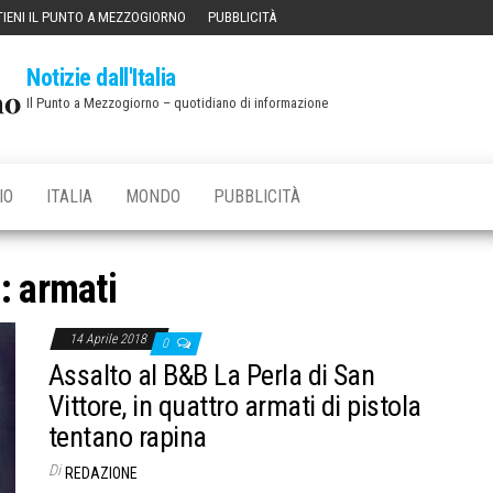
IENI IL PUNTO A MEZZOGIORNO
PUBBLICITÀ
Notizie dall'Italia
Il Punto a Mezzogiorno – quotidiano di informazione
IO
ITALIA
MONDO
PUBBLICITÀ
g:
armati
14 Aprile 2018
0
Assalto al B&B La Perla di San
Vittore, in quattro armati di pistola
tentano rapina
Di
REDAZIONE