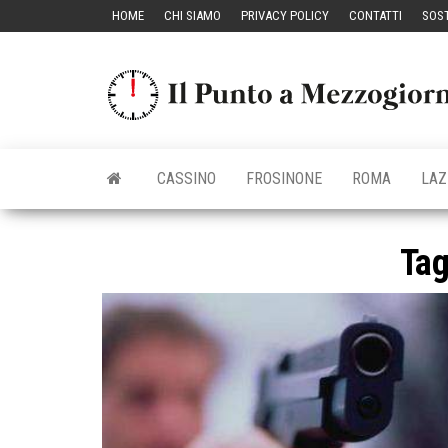
Vai
HOME
CHI SIAMO
PRIVACY POLICY
CONTATTI
SOST
al
contenuto
CASSINO
FROSINONE
ROMA
LAZ
Ta