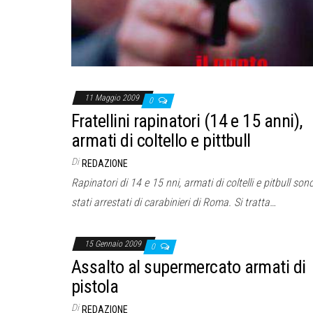
11 Maggio 2009
0
Fratellini rapinatori (14 e 15 anni),
armati di coltello e pittbull
Di
REDAZIONE
Rapinatori di 14 e 15 nni, armati di coltelli e pitbull son
stati arrestati di carabinieri di Roma. Si tratta…
15 Gennaio 2009
0
Assalto al supermercato armati di
pistola
Di
REDAZIONE