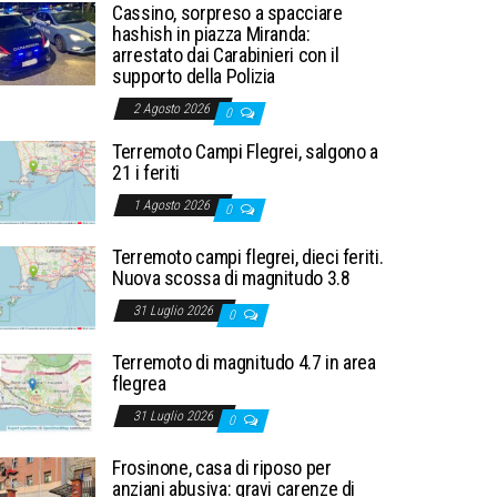
Cassino, sorpreso a spacciare
hashish in piazza Miranda:
arrestato dai Carabinieri con il
supporto della Polizia
2 Agosto 2026
0
Terremoto Campi Flegrei, salgono a
21 i feriti
1 Agosto 2026
0
Terremoto campi flegrei, dieci feriti.
Nuova scossa di magnitudo 3.8
31 Luglio 2026
0
Terremoto di magnitudo 4.7 in area
flegrea
31 Luglio 2026
0
Frosinone, casa di riposo per
anziani abusiva: gravi carenze di