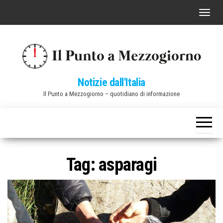
Vai
C
al
o
contenuto
m
m
u
Notizie dall'Italia
t
Il Punto a Mezzogiorno – quotidiano di informazione
a
n
a
v
i
Tag:
asparagi
g
a
z
i