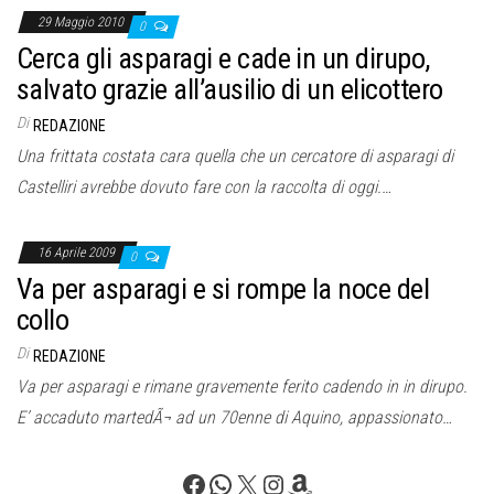
29 Maggio 2010
0
Cerca gli asparagi e cade in un dirupo,
salvato grazie all’ausilio di un elicottero
Di
REDAZIONE
Una frittata costata cara quella che un cercatore di asparagi di
Castelliri avrebbe dovuto fare con la raccolta di oggi.…
16 Aprile 2009
0
Va per asparagi e si rompe la noce del
collo
Di
REDAZIONE
Va per asparagi e rimane gravemente ferito cadendo in in dirupo.
E’ accaduto martedÃ¬ ad un 70enne di Aquino, appassionato…
Facebook
WhatsApp
X
Instagram
Amazon