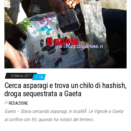
o
n
e
14 Marzo 2017
0
Cerca asparagi e trova un chilo di hashish,
droga sequestrata a Gaeta
Di
REDAZIONE
Gaeta – Stava cercando asparagi, in localitÃ Le Vignole a Gaeta
al confine con Itri, quando ha notato del terreno…