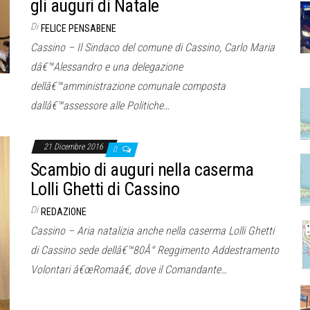
gli auguri di Natale
Di
FELICE PENSABENE
Cassino – Il Sindaco del comune di Cassino, Carlo Maria
dâ€™Alessandro e una delegazione
dellâ€™amministrazione comunale composta
dallâ€™assessore alle Politiche…
21 Dicembre 2016
0
Scambio di auguri nella caserma
Lolli Ghetti di Cassino
Di
REDAZIONE
Cassino – Aria natalizia anche nella caserma Lolli Ghetti
di Cassino sede dellâ€™80Â° Reggimento Addestramento
Volontari â€œRomaâ€, dove il Comandante…