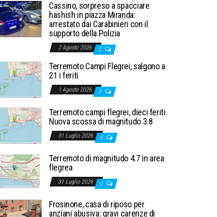
Cassino, sorpreso a spacciare
hashish in piazza Miranda:
arrestato dai Carabinieri con il
supporto della Polizia
2 Agosto 2026
0
Terremoto Campi Flegrei, salgono a
21 i feriti
1 Agosto 2026
0
Terremoto campi flegrei, dieci feriti.
Nuova scossa di magnitudo 3.8
31 Luglio 2026
0
Terremoto di magnitudo 4.7 in area
flegrea
31 Luglio 2026
0
Frosinone, casa di riposo per
anziani abusiva: gravi carenze di