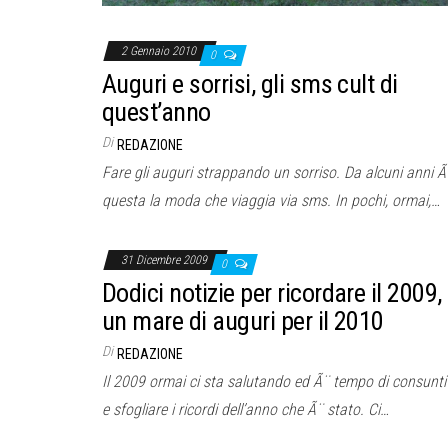
2 Gennaio 2010
0
Auguri e sorrisi, gli sms cult di
quest’anno
Di
REDAZIONE
Fare gli auguri strappando un sorriso. Da alcuni anni Ã
questa la moda che viaggia via sms. In pochi, ormai,…
31 Dicembre 2009
0
Dodici notizie per ricordare il 2009,
un mare di auguri per il 2010
Di
REDAZIONE
Il 2009 ormai ci sta salutando ed Ã¨ tempo di consunti
e sfogliare i ricordi dell’anno che Ã¨ stato. Ci…