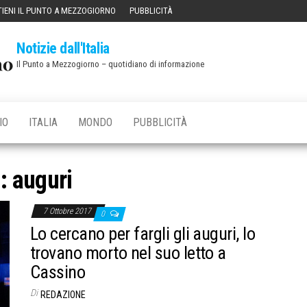
IENI IL PUNTO A MEZZOGIORNO
PUBBLICITÀ
Notizie dall'Italia
Il Punto a Mezzogiorno – quotidiano di informazione
IO
ITALIA
MONDO
PUBBLICITÀ
g:
auguri
7 Ottobre 2017
0
Lo cercano per fargli gli auguri, lo
trovano morto nel suo letto a
Cassino
Di
REDAZIONE