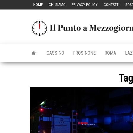
Vai
HOME
CHI SIAMO
PRIVACY POLICY
CONTATTI
SOST
al
contenuto
CASSINO
FROSINONE
ROMA
LAZ
Ta