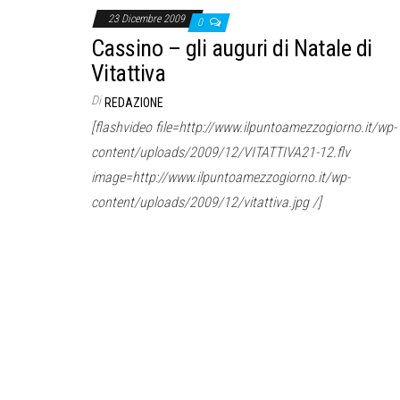
23 Dicembre 2009
0
Cassino – gli auguri di Natale di
Vitattiva
Di
REDAZIONE
[flashvideo file=http://www.ilpuntoamezzogiorno.it/wp-
content/uploads/2009/12/VITATTIVA21-12.flv
image=http://www.ilpuntoamezzogiorno.it/wp-
content/uploads/2009/12/vitattiva.jpg /]