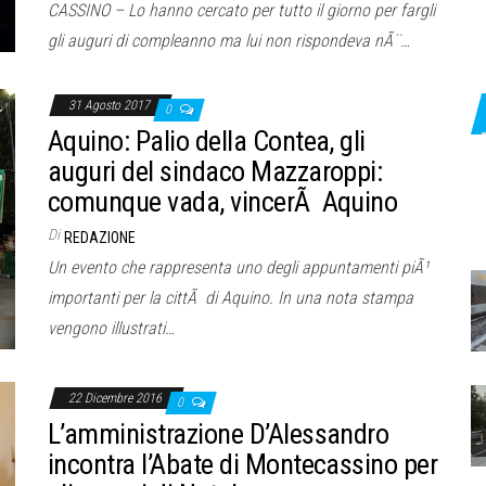
CASSINO – Lo hanno cercato per tutto il giorno per fargli
gli auguri di compleanno ma lui non rispondeva nÃ¨…
31 Agosto 2017
0
Aquino: Palio della Contea, gli
auguri del sindaco Mazzaroppi:
comunque vada, vincerÃ Aquino
Di
REDAZIONE
Un evento che rappresenta uno degli appuntamenti piÃ¹
importanti per la cittÃ di Aquino. In una nota stampa
vengono illustrati…
22 Dicembre 2016
0
L’amministrazione D’Alessandro
incontra l’Abate di Montecassino per