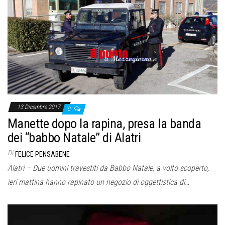
13 Dicembre 2017
0
Manette dopo la rapina, presa la banda
dei “babbo Natale” di Alatri
Di
FELICE PENSABENE
Alatri – Due uomini travestiti da Babbo Natale, a volto scoperto,
ieri mattina hanno rapinato un negozio di oggettistica di…