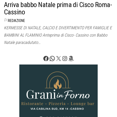
Arriva babbo Natale prima di Cisco Roma-
Cassino
Di
REDAZIONE
KERMESSE DI NATALE, CALCIO E DIVERTIMENTO PER FAMIGLIE E
BAMBINI AL FLAMINIO Anteprima di Cisco- Cassino con Babbo
Natale paracadutato…
Facebook
WhatsApp
X
Instagram
Amazon