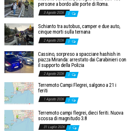
persone a bordo alle porte di Roma.
3 Agosto 2026
0
Schianto tra autobus, camper e due auto,
cinque morti sulla ternana
2 Agosto 2026
0
Cassino, sorpreso a spacciare hashish in
piazza Miranda: arrestato dai Carabinieri con
il supporto della Polizia
2 Agosto 2026
0
Terremoto Campi Flegrei, salgono a 21 i
feriti
1 Agosto 2026
0
Terremoto campi flegrei, dieci feriti. Nuova
scossa di magnitudo 3.8
31 Luglio 2026
0