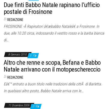
Due finti Babbo Natale rapinano l’ufficio
postale di Frosinone
Di
REDAZIONE
FROSINONE -Â Rapinatori â€œbabbo Nataleâ€ a Frosinone. In
due, alle 10.20 circa, indossando il vestito rosso e la barba bianca
di…
8 Gennaio 2010
0
Altro che renne e scopa, Befana e Babbo
Natale arrivano con il motopeschereccio
Di
REDAZIONE
Eâ€™ entrato a buon titolo nelle tradizioni della cittÃ di Barletta.
In qualsiasi altro posto, Babbo Natale arriva con le…
11 Dicembre 2009
0