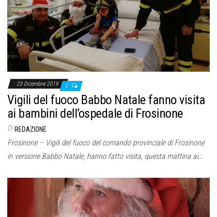
o
n
e
23 Dicembre 2019
0
Vigili del fuoco Babbo Natale fanno visita
ai bambini dell’ospedale di Frosinone
Di
REDAZIONE
Frosinone – Vigili del fuoco del comando provinciale di Frosinone
in versione Babbo Natale, hanno fatto visita, questa mattina ai…