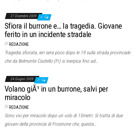
27 Dicembre 2009
0
Sfiora il burrone e… la tragedia. Giovane
ferito in un incidente stradale
Di
REDAZIONE
Tragedia sfiorata, ieri sera poco dopo le 19 sulla strada provinciale
che da Belmonte Castello (Fr) si inerpica fino ad…
24 Giugno 2009
0
Volano giÃ¹ in un burrone, salvi per
miracolo
Di
REDAZIONE
Sono vivi per miracolo dopo un volo di 15metri. Si tratta di due
giovani della provincia di Frosinone che, questa…