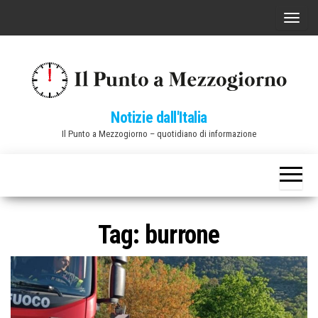
Vai
C
al
o
contenuto
m
m
u
Notizie dall'Italia
t
Il Punto a Mezzogiorno – quotidiano di informazione
a
n
a
v
i
Tag:
burrone
g
a
z
i