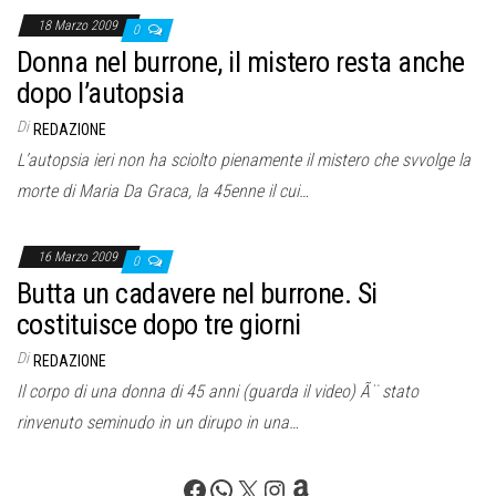
18 Marzo 2009
0
Donna nel burrone, il mistero resta anche
dopo l’autopsia
Di
REDAZIONE
L’autopsia ieri non ha sciolto pienamente il mistero che svvolge la
morte di Maria Da Graca, la 45enne il cui…
16 Marzo 2009
0
Butta un cadavere nel burrone. Si
costituisce dopo tre giorni
Di
REDAZIONE
Il corpo di una donna di 45 anni (guarda il video) Ã¨ stato
rinvenuto seminudo in un dirupo in una…
Facebook
WhatsApp
X
Instagram
Amazon