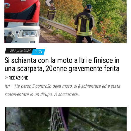
o
n
e
29 Aprile 2024
0
Si schianta con la moto a Itri e finisce in
una scarpata, 20enne gravemente ferita
Di
REDAZIONE
Itri – Ha perso il controllo della moto, si è schiantata ed è stata
scaraventata in un dirupo. A soccorrere…