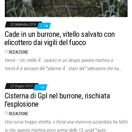
23 Settembre 2016
0
Cade in un burrone, vitello salvato con
elicottero dai vigili del fuoco
Di
REDAZIONE
Veroli – Un vitello Ã¨ caduto in un dirupo questa mattina a
Veroli.Â A lanciare lâ€™allarme Ã¨ stato lâ€™allevatore che ha…
22 Giugno 2010
1
Cisterna di Gpl nel burrone, rischiata
l’esplosione
Di
REDAZIONE
Una curva troppo stretta, o forse una manovra azzardata ha fatto
si che, questa mattina poco prima delle 13, unâ€™auto…