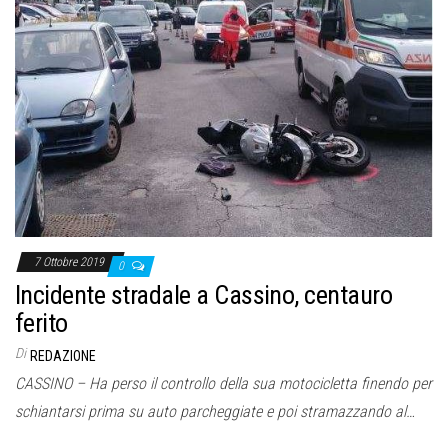
o
n
e
7 Ottobre 2019
0
Incidente stradale a Cassino, centauro
ferito
Di
REDAZIONE
CASSINO – Ha perso il controllo della sua motocicletta finendo per
schiantarsi prima su auto parcheggiate e poi stramazzando al…