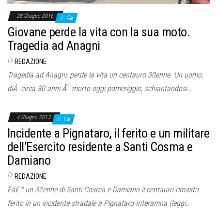
28 Giugno 2016
0
Giovane perde la vita con la sua moto.
Tragedia ad Anagni
Di
REDAZIONE
Tragedia ad Anagni, perde la vita un centauro 30enne. Un uomo,
diÂ circa 30 anni Ã¨ morto oggi pomeriggio, schiantandosi…
4 Giugno 2013
0
Incidente a Pignataro, il ferito e un militare
dell’Esercito residente a Santi Cosma e
Damiano
Di
REDAZIONE
Eâ€™ un 32enne di Santi Cosma e Damiano il centauro rimasto
ferito in un incidente stradale a Pignataro Interamna (leggi…