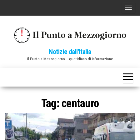
Vai
C
al
o
contenuto
m
m
u
Notizie dall'Italia
t
Il Punto a Mezzogiorno – quotidiano di informazione
a
n
a
v
i
Tag:
centauro
g
a
z
i