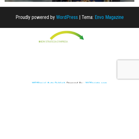
Proudly powered by
WordPress
|
Tema:
Envo Magazine
WP2Social Auto Publish
Powered By :
XYZScripts.com