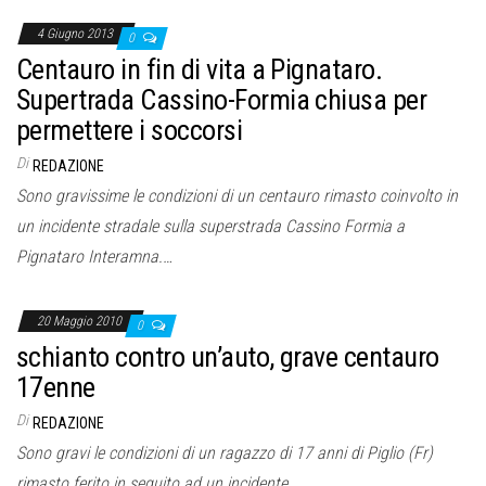
4 Giugno 2013
0
Centauro in fin di vita a Pignataro.
Supertrada Cassino-Formia chiusa per
permettere i soccorsi
Di
REDAZIONE
Sono gravissime le condizioni di un centauro rimasto coinvolto in
un incidente stradale sulla superstrada Cassino Formia a
Pignataro Interamna.…
20 Maggio 2010
0
schianto contro un’auto, grave centauro
17enne
Di
REDAZIONE
Sono gravi le condizioni di un ragazzo di 17 anni di Piglio (Fr)
rimasto ferito in seguito ad un incidente…