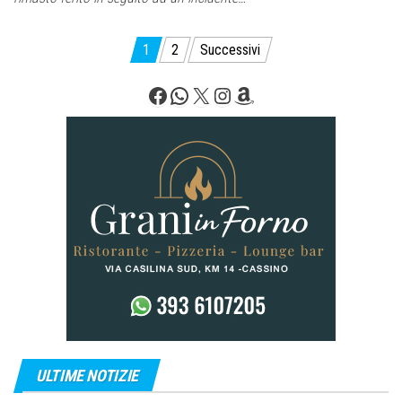
Paginazione
1
2
Successivi
degli
Facebook
WhatsApp
X
Instagram
Amazon
articoli
ULTIME NOTIZIE