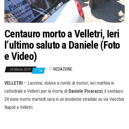
o
n
e
Centauro morto a Velletri, Ieri
l’ultimo saluto a Daniele (Foto
e Video)
Di
REDAZIONE
24 Marzo 2019
0
VELLETRI
– Lacrime, dolore e rombi di motori, ieri mattina in
cattedrale a Velletri per la morte di
Daniele Picarazzi
, il centauro
24 enne morto martedì sera in un incidente stradale su via Vecchia
Napoli a Velletri.