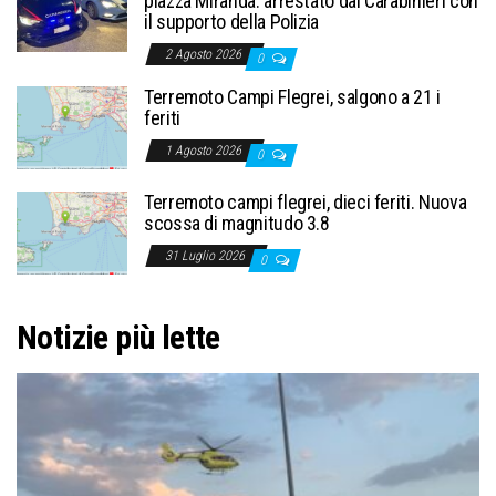
piazza Miranda: arrestato dai Carabinieri con
il supporto della Polizia
2 Agosto 2026
0
Terremoto Campi Flegrei, salgono a 21 i
feriti
1 Agosto 2026
0
Terremoto campi flegrei, dieci feriti. Nuova
scossa di magnitudo 3.8
31 Luglio 2026
0
Notizie più lette