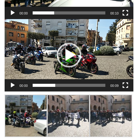
00:00
00:10
Video
Player
00:00
00:09