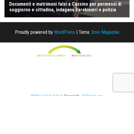
Proudly powered by
WordPress
|
Tema:
Envo Magazine
WP2Social Auto Publish
Powered By :
XYZScripts.com