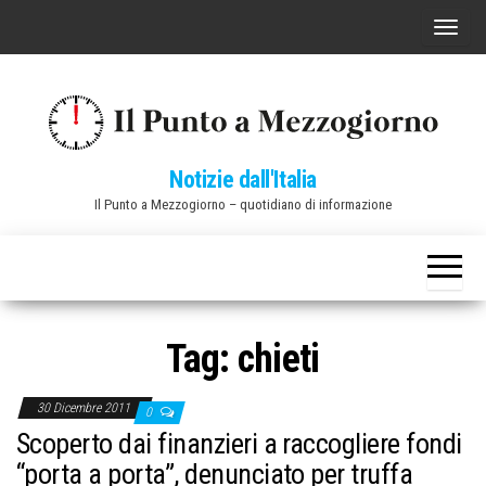
Vai
C
al
o
contenuto
m
m
u
Notizie dall'Italia
t
Il Punto a Mezzogiorno – quotidiano di informazione
a
n
a
v
i
Tag:
chieti
g
a
30 Dicembre 2011
0
z
Scoperto dai finanzieri a raccogliere fondi
i
“porta a porta”, denunciato per truffa