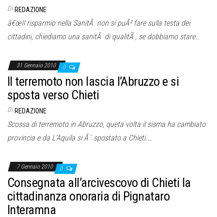
Di
REDAZIONE
â€œIl risparmio nella SanitÃ non si puÃ² fare sulla testa dei
cittadini, chiediamo una sanitÃ di qualitÃ , se dobbiamo stare…
31 Gennaio 2010
0
Il terremoto non lascia l’Abruzzo e si
sposta verso Chieti
Di
REDAZIONE
Scossa di terremoto in Abruzzo, queta volta il sisma ha cambiato
provincia e da L’Aquila si Ã¨ spostato a Chieti.…
7 Gennaio 2010
0
Consegnata all’arcivescovo di Chieti la
cittadinanza onoraria di Pignataro
Interamna