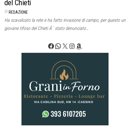
del Chieti
Di
REDAZIONE
Ha scavalcato la rete e ha fatto invasione di campo, per questo un
giovane tifoso del Chieti Ã¨ stato denunciato…
Facebook
WhatsApp
X
Instagram
Amazon