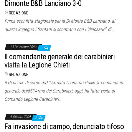
Dimonte B&B Lanciano 3-0
Di
REDAZIONE
Prima sconfitta stagionale per la Di Monte B&B Lanciano, al
quarto impegno i frentani si scontrano con i “dinosauri” di…
13 Novembre 2009
0
Il comandante generale dei carabinieri
visita la Legione Chieti
Di
REDAZIONE
Il Generale di corpo dâ€™Armata Leonardo Gallitelli, comandante
generale dellâ€™Arma dei Carabinieri, oggi, ha fatto visita al
Comando Legione Carabinieri…
9 Ottobre 2009
2
Fa invasione di campo, denunciato tifoso