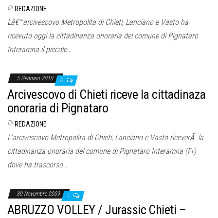
Di
REDAZIONE
Lâ€™arcivescovo Metropolita di Chieti, Lanciano e Vasto ha
ricevuto oggi la cittadinanza onoraria del comune di Pignataro
Interamna il piccolo…
5 Gennaio 2010
0
Arcivescovo di Chieti riceve la cittadinaza
onoraria di Pignataro
Di
REDAZIONE
L’arcivescovo Metropolita di Chieti, Lanciano e Vasto riceverÃ la
cittadinanza onoraria del comune di Pignataro Interamna (Fr)
dove ha trascorso…
30 Novembre 2009
1
ABRUZZO VOLLEY / Jurassic Chieti –