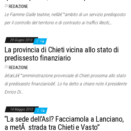
o
Di
REDAZIONE
n
Le Fiamme Gialle teatine, nellâ€™ambito di un servizio predisposto
e
per il controllo del territorio e di contrasto ai traffici illeciti,…
29 Giugno 2010
0
La provincia di Chieti vicina allo stato di
predissesto finanziario
Di
REDAZIONE
â€œLâ€™amministrazione provinciale di Chieti prossima allo stato
di predissesto finanziarioâ€. Lo ha detto a chiare note il presidente
Enrico Di…
14 Maggio 2010
0
“La sede dell’Asl? Facciamola a Lanciano,
a metÃ strada tra Chieti e Vasto”