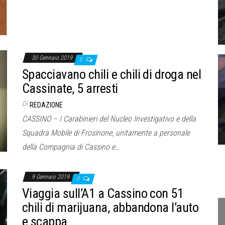
30 Gennaio 2019
0
Spacciavano chili e chili di droga nel
Cassinate, 5 arresti
Di
REDAZIONE
CASSINO – I Carabinieri del Nucleo Investigativo e della
Squadra Mobile di Frosinone, unitamente a personale
della Compagnia di Cassino e…
9 Gennaio 2019
0
Viaggia sull’A1 a Cassino con 51
chili di marijuana, abbandona l’auto
e scappa