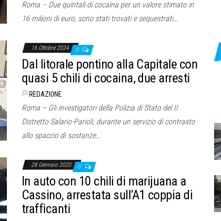
Roma – Due quintali di cocaina per un valore stimato in
16 milioni di euro, sono stati trovati e sequestrati…
16 Ottobre 2024
0
Dal litorale pontino alla Capitale con
quasi 5 chili di cocaina, due arresti
Di
REDAZIONE
Roma – Gli investigatori della Polizia di Stato del II
Distretto Salario-Parioli, durante un servizio di contrasto
allo spaccio di sostanze…
28 Gennaio 2020
0
In auto con 10 chili di marijuana a
Cassino, arrestata sull’A1 coppia di
trafficanti