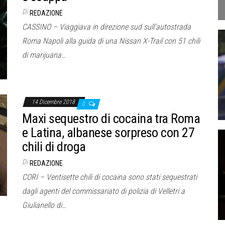
Di
REDAZIONE
CASSINO – Viaggiava in direzione sud sull’autostrada
Roma Napoli alla guida di una Nissan X-Trail con 51 chili
di marijuana…
14 Dicembre 2018
0
Maxi sequestro di cocaina tra Roma
e Latina, albanese sorpreso con 27
chili di droga
Di
REDAZIONE
CORI – Ventisette chili di cocaina sono stati sequestrati
dagli agenti del commissariato di polizia di Velletri a
Giulianello di…