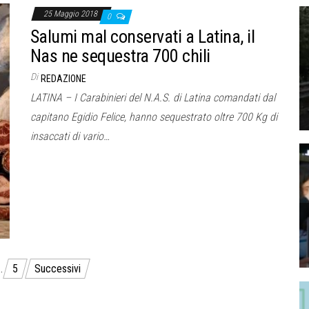
25 Maggio 2018
0
Salumi mal conservati a Latina, il
Nas ne sequestra 700 chili
Di
REDAZIONE
LATINA – I Carabinieri del N.A.S. di Latina comandati dal
capitano Egidio Felice, hanno sequestrato oltre 700 Kg di
insaccati di vario…
…
5
Successivi