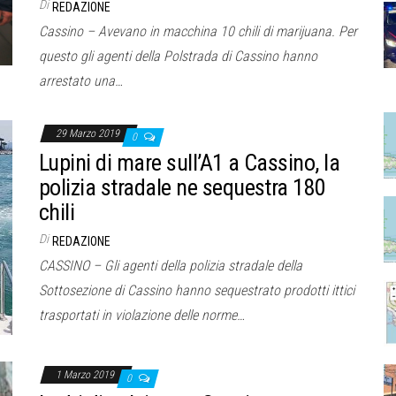
Di
REDAZIONE
Cassino – Avevano in macchina 10 chili di marijuana. Per
questo gli agenti della Polstrada di Cassino hanno
arrestato una…
29 Marzo 2019
0
Lupini di mare sull’A1 a Cassino, la
polizia stradale ne sequestra 180
chili
Di
REDAZIONE
CASSINO – Gli agenti della polizia stradale della
Sottosezione di Cassino hanno sequestrato prodotti ittici
trasportati in violazione delle norme…
1 Marzo 2019
0