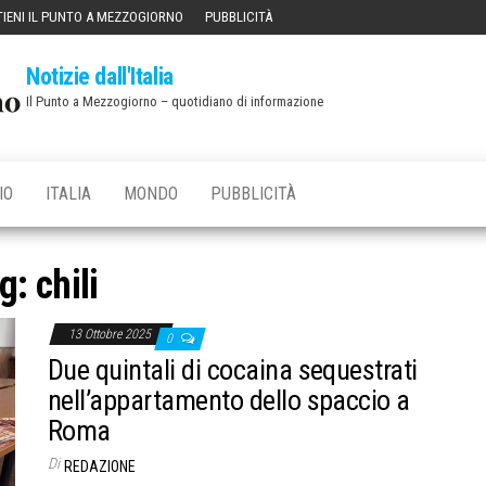
IENI IL PUNTO A MEZZOGIORNO
PUBBLICITÀ
Notizie dall'Italia
Il Punto a Mezzogiorno – quotidiano di informazione
IO
ITALIA
MONDO
PUBBLICITÀ
ag:
chili
13 Ottobre 2025
0
Due quintali di cocaina sequestrati
nell’appartamento dello spaccio a
Roma
Di
REDAZIONE