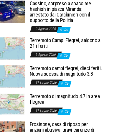
Cassino, sorpreso a spacciare
hashish in piazza Miranda:
arrestato dai Carabinieri con il
supporto della Polizia
2 Agosto 2026
0
Terremoto Campi Flegrei, salgono a
21 i feriti
1 Agosto 2026
0
Terremoto campi flegrei, dieci feriti.
Nuova scossa di magnitudo 3.8
31 Luglio 2026
0
Terremoto di magnitudo 4.7 in area
flegrea
31 Luglio 2026
0
Frosinone, casa di riposo per
anziani abusiva: gravi carenze di