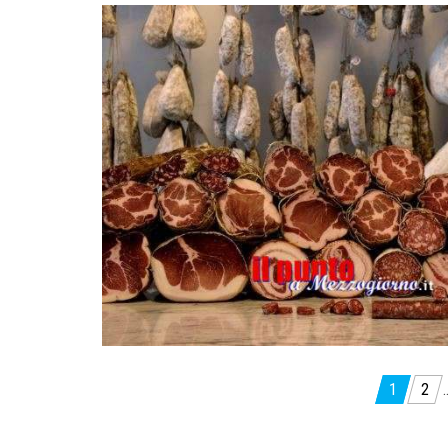
Paginazione
1
2
degli