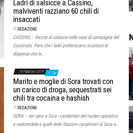
Ladri di salsicce a Cassino,
malviventi razziano 60 chili di
insaccati
Di
REDAZIONE
N
CASSINO – Razzie di salsicce nelle case di campagna del
Cassinate. Pare che i ladri preferiscano svuotare le
dispense che le…
14 Febbraio 2019
0
Marito e moglie di Sora trovati con
un carico di droga, sequestrati sei
chili tra cocaina e hashish
Di
REDAZIONE
SORA – Ieri sera a Sora i carabinieri del nucleo operativo
e radiomobile e quelli delle Stazioni carabinieri di Sora e…