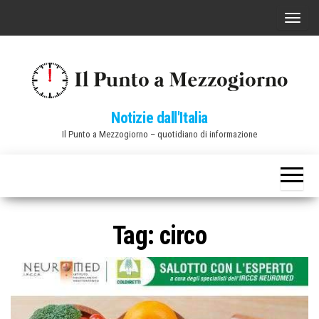
Vai
C
al
o
contenuto
m
m
u
Notizie dall'Italia
t
Il Punto a Mezzogiorno – quotidiano di informazione
a
n
a
v
i
Tag:
circo
g
a
z
i