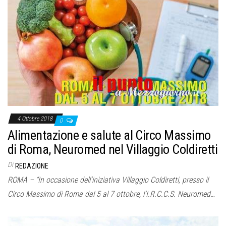
o
n
e
4 Ottobre 2018
0
Alimentazione e salute al Circo Massimo
di Roma, Neuromed nel Villaggio Coldiretti
Di
REDAZIONE
ROMA – “In occasione dell’iniziativa Villaggio Coldiretti, presso il
Circo Massimo di Roma dal 5 al 7 ottobre, l’I.R.C.C.S. Neuromed…