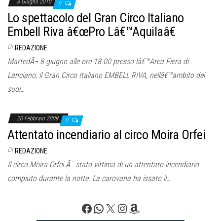
3 Giugno 2010
0
Lo spettacolo del Gran Circo Italiano
Embell Riva â€œPro Lâ€™Aquilaâ€
Di
REDAZIONE
MartedÃ¬ 8 giugno alle ore 18.00 presso lâ€™Area Fiera di
Lanciano, il Gran Circo Italiano EMBELL RIVA, nellâ€™ambito dei
suoi…
20 Febbraio 2009
0
Attentato incendiario al circo Moira Orfei
Di
REDAZIONE
Il circo Moira Orfei Ã¨ stato vittima di un attentato incendiario
compiuto durante la notte. La carovana ha issato il…
Facebook
WhatsApp
X
Instagram
Amazon