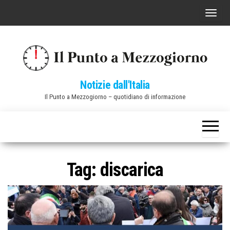
Vai
C
al
o
contenuto
m
m
u
Notizie dall'Italia
t
Il Punto a Mezzogiorno – quotidiano di informazione
a
n
a
v
i
Tag:
discarica
g
a
z
i