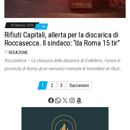
18 Gennaio 2020
0
Rifiuti Capitali, allerta per la discarica di
Roccasecca. Il sindaco: “da Roma 15 tir”
Di
REDAZIONE
Roccasecca – La chiusura della discarica di Colleferro, l’unica in
provincia di Roma dove venivano riversate le tonnellate di rifiuti…
Paginazione
1
2
3
Successivi
degli
Facebook
WhatsApp
X
Instagram
Amazon
articoli