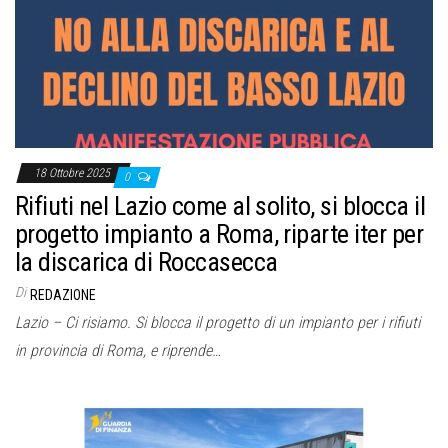
o
n
e
18 Ottobre 2025
0
Rifiuti nel Lazio come al solito, si blocca il
progetto impianto a Roma, riparte iter per
la discarica di Roccasecca
Di
REDAZIONE
Lazio – Ci risiamo. Si blocca il progetto di un impianto per i rifiuti
in provincia di Roma, e riprende…