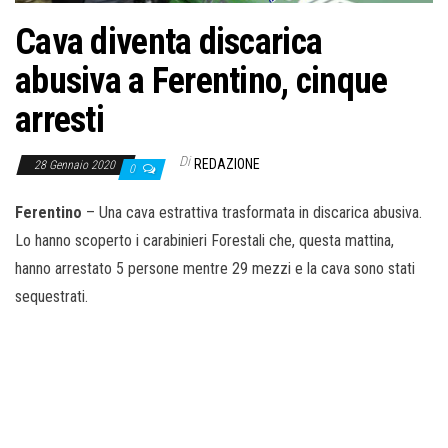
o
Cava diventa discarica
n
e
abusiva a Ferentino, cinque
arresti
Di
REDAZIONE
28 Gennaio 2020
0
Ferentino
– Una cava estrattiva trasformata in discarica abusiva.
Lo hanno scoperto i carabinieri Forestali che, questa mattina,
hanno arrestato 5 persone mentre 29 mezzi e la cava sono stati
sequestrati.