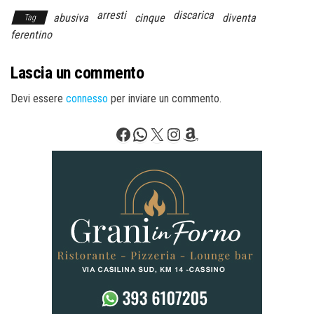
arresti
discarica
abusiva
cinque
diventa
Tag
ferentino
Lascia un commento
Devi essere
connesso
per inviare un commento.
Facebook
WhatsApp
X
Instagram
Amazon