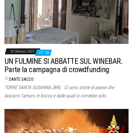
o
n
e
20 Gennaio 2023
Off
UN FULMINE SI ABBATTE SUL WINEBAR.
Parte la campagna di crowdfunding
Di
DANTE SACCO
TORRE SANTA SUSANNA (BR). Ci sono storie di paese che
lasciano l’amaro in bocca e dalle quali si vorrebbe solo…