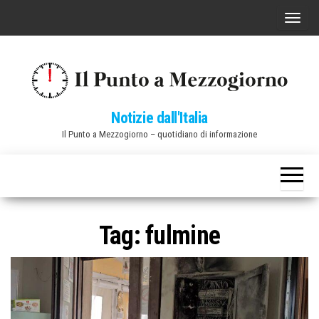
Vai
C
al
o
contenuto
m
m
u
Notizie dall'Italia
t
Il Punto a Mezzogiorno – quotidiano di informazione
a
n
a
v
i
Tag:
fulmine
g
a
z
i