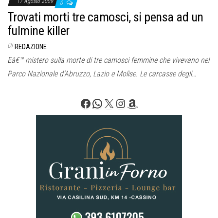
17 Agosto 2009
0
Trovati morti tre camosci, si pensa ad un
fulmine killer
Di
REDAZIONE
Eâ€™ mistero sulla morte di tre camosci femmine che vivevano nel
Parco Nazionale d’Abruzzo, Lazio e Molise. Le carcasse degli…
Facebook
WhatsApp
X
Instagram
Amazon