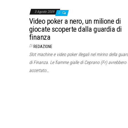
3 Agosto 2009
0
Video poker a nero, un milione di
giocate scoperte dalla guardia di
finanza
Di
REDAZIONE
Slot machine e video poker illegali nel mirino della guar
di Finanza. Le fiamme gialle di Ceprano (Fr) avrebbero
accertato…