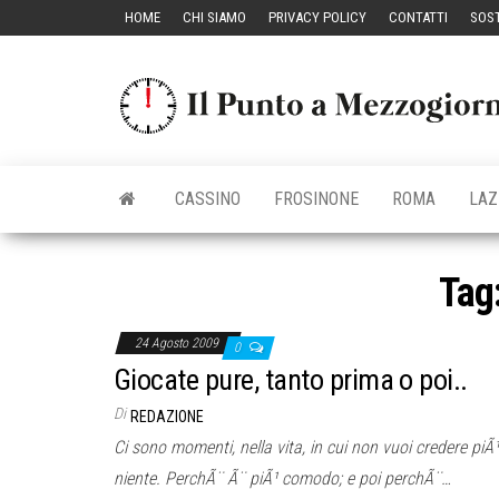
Vai
HOME
CHI SIAMO
PRIVACY POLICY
CONTATTI
SOST
al
contenuto
CASSINO
FROSINONE
ROMA
LAZ
Tag
24 Agosto 2009
0
Giocate pure, tanto prima o poi..
Di
REDAZIONE
Ci sono momenti, nella vita, in cui non vuoi credere piÃ¹
niente. PerchÃ¨ Ã¨ piÃ¹ comodo; e poi perchÃ¨…