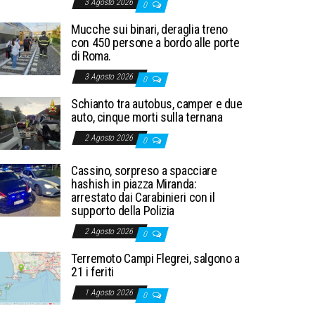
3 Agosto 2026
0
Mucche sui binari, deraglia treno
con 450 persone a bordo alle porte
di Roma.
3 Agosto 2026
0
Schianto tra autobus, camper e due
auto, cinque morti sulla ternana
2 Agosto 2026
0
Cassino, sorpreso a spacciare
hashish in piazza Miranda:
arrestato dai Carabinieri con il
supporto della Polizia
2 Agosto 2026
0
Terremoto Campi Flegrei, salgono a
21 i feriti
1 Agosto 2026
0